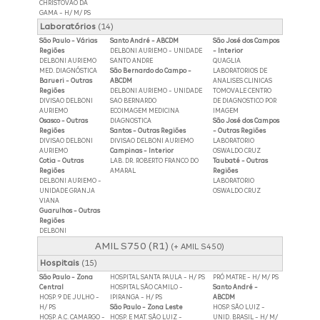
CHRISTOVAO DA
GAMA - H/ M/ PS
Laboratórios
(14)
São Paulo - Várias
Santo André - ABCDM
São José dos Campos
Regiões
DELBONI AURIEMO - UNIDADE
- Interior
DELBONI AURIEMO
SANTO ANDRE
QUAGLIA
MED. DIAGNÓSTICA
São Bernardo do Campo -
LABORATORIOS DE
Barueri - Outras
ABCDM
ANALISES CLINICAS
Regiões
DELBONI AURIEMO - UNIDADE
TOMOVALE CENTRO
DIVISAO DELBONI
SAO BERNARDO
DE DIAGNOSTICO POR
AURIEMO
ECOIMAGEM MEDICINA
IMAGEM
Osasco - Outras
DIAGNOSTICA
São José dos Campos
Regiões
Santos - Outras Regiões
- Outras Regiões
DIVISAO DELBONI
DIVISAO DELBONI AURIEMO
LABORATORIO
AURIEMO
Campinas - Interior
OSWALDO CRUZ
Cotia - Outras
LAB. DR. ROBERTO FRANCO DO
Taubaté - Outras
Regiões
AMARAL
Regiões
DELBONI AURIEMO -
LABORATORIO
UNIDADE GRANJA
OSWALDO CRUZ
VIANA
Guarulhos - Outras
Regiões
DELBONI
AMIL S750 (R1)
(+ AMIL S450)
Hospitais
(15)
São Paulo - Zona
HOSPITAL SANTA PAULA - H/ PS
PRÓ MATRE - H/ M/ PS
Central
HOSPITAL SÃO CAMILO -
Santo André -
HOSP. 9 DE JULHO -
IPIRANGA - H/ PS
ABCDM
H/ PS
São Paulo - Zona Leste
HOSP. SÃO LUIZ -
HOSP. A.C. CAMARGO -
HOSP. E MAT. SÃO LUIZ -
UNID. BRASIL - H/ M/