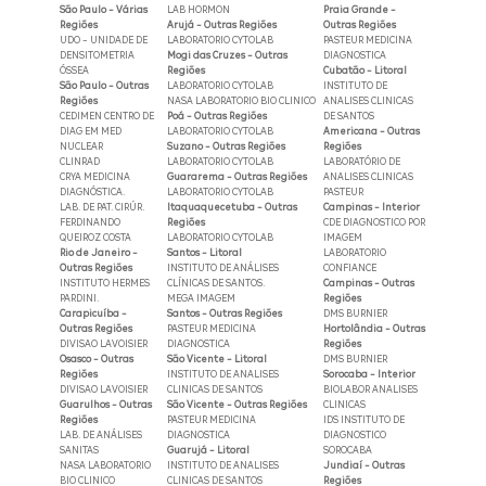
São Paulo - Várias
LAB HORMON
Praia Grande -
Regiões
Arujá - Outras Regiões
Outras Regiões
UDO - UNIDADE DE
LABORATORIO CYTOLAB
PASTEUR MEDICINA
DENSITOMETRIA
Mogi das Cruzes - Outras
DIAGNOSTICA
ÓSSEA
Regiões
Cubatão - Litoral
São Paulo - Outras
LABORATORIO CYTOLAB
INSTITUTO DE
Regiões
NASA LABORATORIO BIO CLINICO
ANALISES CLINICAS
CEDIMEN CENTRO DE
Poá - Outras Regiões
DE SANTOS
DIAG EM MED
LABORATORIO CYTOLAB
Americana - Outras
NUCLEAR
Suzano - Outras Regiões
Regiões
CLINRAD
LABORATORIO CYTOLAB
LABORATÓRIO DE
CRYA MEDICINA
Guararema - Outras Regiões
ANALISES CLINICAS
DIAGNÓSTICA.
LABORATORIO CYTOLAB
PASTEUR
LAB. DE PAT. CIRÚR.
Itaquaquecetuba - Outras
Campinas - Interior
FERDINANDO
Regiões
CDE DIAGNOSTICO POR
QUEIROZ COSTA
LABORATORIO CYTOLAB
IMAGEM
Rio de Janeiro -
Santos - Litoral
LABORATORIO
Outras Regiões
INSTITUTO DE ANÁLISES
CONFIANCE
INSTITUTO HERMES
CLÍNICAS DE SANTOS.
Campinas - Outras
PARDINI.
MEGA IMAGEM
Regiões
Carapicuíba -
Santos - Outras Regiões
DMS BURNIER
Outras Regiões
PASTEUR MEDICINA
Hortolândia - Outras
DIVISAO LAVOISIER
DIAGNOSTICA
Regiões
Osasco - Outras
São Vicente - Litoral
DMS BURNIER
Regiões
INSTITUTO DE ANALISES
Sorocaba - Interior
DIVISAO LAVOISIER
CLINICAS DE SANTOS
BIOLABOR ANALISES
Guarulhos - Outras
São Vicente - Outras Regiões
CLINICAS
Regiões
PASTEUR MEDICINA
IDS INSTITUTO DE
LAB. DE ANÁLISES
DIAGNOSTICA
DIAGNOSTICO
SANITAS
Guarujá - Litoral
SOROCABA
NASA LABORATORIO
INSTITUTO DE ANALISES
Jundiaí - Outras
BIO CLINICO
CLINICAS DE SANTOS
Regiões