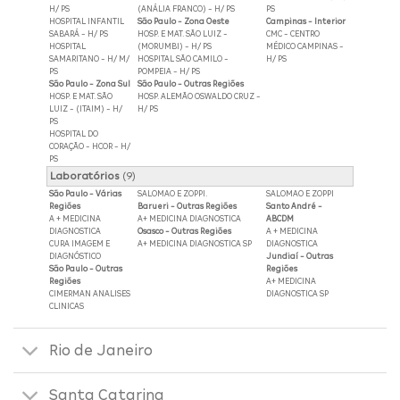
H/ PS
(ANÁLIA FRANCO) - H/ PS
PS
HOSPITAL INFANTIL
São Paulo - Zona Oeste
Campinas - Interior
SABARÁ - H/ PS
HOSP. E MAT. SÃO LUIZ -
CMC - CENTRO
HOSPITAL
(MORUMBI) - H/ PS
MÉDICO CAMPINAS -
SAMARITANO - H/ M/
HOSPITAL SÃO CAMILO -
H/ PS
PS
POMPEIA - H/ PS
São Paulo - Zona Sul
São Paulo - Outras Regiões
HOSP. E MAT. SÃO
HOSP. ALEMÃO OSWALDO CRUZ -
LUIZ - (ITAIM) - H/
H/ PS
PS
HOSPITAL DO
CORAÇÃO - HCOR - H/
PS
Laboratórios
(9)
São Paulo - Várias
SALOMAO E ZOPPI.
SALOMAO E ZOPPI
Regiões
Barueri - Outras Regiões
Santo André -
A + MEDICINA
A+ MEDICINA DIAGNOSTICA
ABCDM
DIAGNOSTICA
Osasco - Outras Regiões
A + MEDICINA
CURA IMAGEM E
A+ MEDICINA DIAGNOSTICA SP
DIAGNOSTICA
DIAGNÓSTICO
Jundiaí - Outras
São Paulo - Outras
Regiões
Regiões
A+ MEDICINA
CIMERMAN ANALISES
DIAGNOSTICA SP
CLINICAS
Rio de Janeiro
Santa Catarina