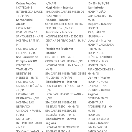
Outras Regiões
H/ M/ PS
IGNES - H/ M/ PS
NOTREDAME
Mogi Mirim - Interior
Itu - Interior
INTERMEDICA SAUDE
IRM. DA STA. CASA DE MISER. DE
HOSPITAL SÃO
- H/ M/ PS
MOGI MIRIM - H
CAMILO DE ITU - H/
Santo André -
Piedade - Interior
M/ PS
ABCDM
SANTA CASA DE MISERICORDIA
Itupeva - Interior
HOSP. BENEF.
DE PIEDADE - H/ M/ PS
HOSPITAL
PORTUGUESA DE
Piracicaba - Interior
PSIQUIÁTRICO
SANTO ANDRÉ - H/ PS
HOSPITAL DOS FORNECEDORES
ITUPEVA - H
HOSPITAL BARTIRA -
DE CANA DE PIRACICABA - H/ M/
Jacareí - Interior
H
PS
HOSPITAL ALVORADA
HOSPITAL SANTA
Presidente Prudente -
- H/ M/ PS
HELENA - H/ PS
Interior
HOSPITAL DE
São Bernardo do
CENTRO DE FRATURAS E
CLÍNICAS ANTÔNIO
Campo - ABCDM
ORTOPEDIA SÃO LUCAS - H/ PS
AFONSO - H/ PS
CENTRO DE
HOSPITAL GERAL IAMADA - H/
HOSPITAL SÃO
TRATAMENTO
M/ PS
FRANCISCO DE ASSIS -
BEZERRA DE
STA. CASA DE MISER. PRESIDENTE
H/ M/ PS
MENEZES - H/ PS
PRUDENTE - H/ M/ PS
Jarinu - Interior
HOSPITAL ABC
Ribeirão Preto - Interior
HOSPITAL NOVO
UNIDADE CIRÚRGÍCA
HOSPITAL DAS CLÍNICAS FAEPA -
JARINU - H/ PS
- H/ PS
H/ M
Jundiaí - Outras
HOSPITAL SÃO
HOSP SAO LUCAS RIBEIRANIA -
Regiões
BERNARDO - H/ PS
H/ PS
CENTRO MEDICO
HOSPITAL SAO
STA. CASA DE MISERIC. DE
HOSPITALAR
BERNARDO -
RIBEIRÃO PRETO - H/ M/ PS
PITANGUEIRAS - H/
UNIDADE INFANTIL -
STA. CASA DE MISERIC. DE
M/ PS
H/ PSI
RIBEIRÃO PRETO - H/ PS
HOSP. DIA
NOTREDAME
Ribeirão Preto - Outras
OFTALMOLÓGICO - H
INTERMEDICA SAUDE
Regiões
Leme - Interior
- M/ PS
HOSPITAL OFTALMOLOGICO
IRMANDADE DA
São Caetano do Sul -
RIBEIRAO PRETO - H
SANTA CASA DE