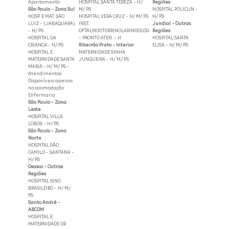
Apartamento
HOSPITAL SANTA TEREZA - H/
Regiões
São Paulo - Zona Sul
M/ PS
HOSPITAL POLICLIN -
HOSP. E MAT. SÃO
HOSPITAL VERA CRUZ - H/ M/ PS
H/ PS
LUIZ - (JABAQUARA)
INST.
Jundiaí - Outras
- H/ PS
OFTALMOOTORRINOLARINGOLOG
Regiões
HOSPITAL DA
- PRONTO ATEN. - H
HOSPITAL SANTA
CRIANCA - H/ PS
Ribeirão Preto - Interior
ELISA - H/ M/ PS
HOSPITAL E
MATERNIDADE SINHA
MATERNIDADE SANTA
JUNQUEIRA - H/ M/ PS
MARIA - H/ M/ PS -
Atendimentos
Disponíveis apenas
na acomodação
Enfermaria
São Paulo - Zona
Leste
HOSPITAL VILLA
LOBOS - H/ PS
São Paulo - Zona
Norte
HOSPITAL SÃO
CAMILO - SANTANA -
H/ PS
Osasco - Outras
Regiões
HOSPITAL SINO
BRASILEIRO - H/ M/
PS
Santo André -
ABCDM
HOSPITAL E
MATERNIDADE DR