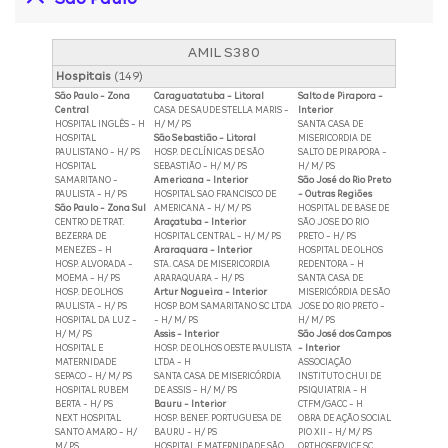
AMIL S380
Hospitais
(149)
São Paulo - Zona
Caraguatatuba - Litoral
Salto de Pirapora -
Central
CASA DE SAUDE STELLA MARIS -
Interior
HOSPITAL INGLÊS - H
H/ M/ PS
SANTA CASA DE
HOSPITAL
São Sebastião - Litoral
MISERICORDIA DE
PAULISTANO - H/ PS
HOSP. DE CLÍNICAS DE SÃO
SALTO DE PIRAPORA -
HOSPITAL
SEBASTIÃO - H/ M/ PS
H/ M/ PS
SAMARITANO -
Americana - Interior
São José do Rio Preto
PAULISTA - H/ PS
HOSPITAL SAO FRANCISCO DE
- Outras Regiões
São Paulo - Zona Sul
AMERICANA - H/ M/ PS
HOSPITAL DE BASE DE
CENTRO DE TRAT.
Araçatuba - Interior
SÃO JOSE DO RIO
BEZERRA DE
HOSPITAL CENTRAL - H/ M/ PS
PRETO - H/ PS
MENEZES - H
Araraquara - Interior
HOSPITAL DE OLHOS
HOSP. ALVORADA -
STA. CASA DE MISERICORDIA
REDENTORA - H
MOEMA - H/ PS
ARARAQUARA - H/ PS
SANTA CASA DE
HOSP. DE OLHOS
Artur Nogueira - Interior
MISERICÓRDIA DE SÃO
PAULISTA - H/ PS
HOSP BOM SAMARITANO SC LTDA
JOSE DO RIO PRETO -
HOSPITAL DA LUZ -
- H/ M/ PS
H/ M/ PS
H/ M/ PS
Assis - Interior
São José dos Campos
HOSPITAL E
HOSP. DE OLHOS OESTE PAULISTA
- Interior
MATERNIDADE
LTDA - H
ASSOCIAÇÃO
SEPACO - H/ M/ PS
SANTA CASA DE MISERICÓRDIA
INSTITUTO CHUI DE
HOSPITAL RUBEM
DE ASSIS - H/ M/ PS
PSIQUIATRIA - H
BERTA - H/ PS
Bauru - Interior
CTFM/GACC - H
NEXT HOSPITAL
HOSP. BENEF. PORTUGUESA DE
OBRA DE AÇÃO SOCIAL
SANTO AMARO - H/
BAURU - H/ PS
PIO XII - H/ M/ PS
M/ PS
HOSPITAL E MATERNIDADE SÃO
ORTHOSERVICE SC