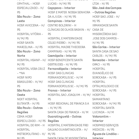
OPHTHAL - HOSP.
LUCAS - H/ M/ PS
LTDA - H/ PS
ESPECIALIZADO - H/
Caçapava - Interior
São José dos Campos
PS
HOSP. E MATER. NOSSA SENHORA
- Outras Regiões
São Paulo - Zona
DA AJUDA - H/ M/ PS
HOSP. SAO JOSE - H/
Leste
Campinas - Interior
M/ PS
HOSP. AVICCENA - H/
CENTRO BOLDRINI - H
IRMANDADE SANTA
PS
CLÍNICAS DE OLHOS RASKIN - H/
CASA DE
HOSPITAL VITÓRIA -
PS
MISERICÓRDIA SAO
H/ M/ PS
HOSPITAL E MATERNIDADE
JOSE DOS CAMPOS -
HOSP. SANTA
CELSO PIERRO - H/ M/ PS
H/ M/ PS
MARCELINA - H/ PS
HOSPITAL MADRE THEODORA
São Carlos - Interior
São Paulo - Zona
CAMPINAS - H/ M/ PS
SANTA CASA DE SAO
Norte
Cosmópolis - Interior
CARLOS - H/ M/ PS
HOSPITAL HSANP - H/
HOSP BENEFICENTE SANTA
Sorocaba - Interior
M/ PS
GERTRUDES - H/ M/ PS
GPACI - H/ PS
HOSPITAL VERA CRUZ
Fernandópolis - Interior
HOSPITAL
- *NA
HOSP. DAS CLINICAS
EVANGÉLICO DE
HOSP. NIPO
FERNANDOPOLIS SC - H/ M
SOROCABA - H/ PS
BRASILEIRO - H/ M/
HOSP. DAS CLINICAS
HOSPITAL
PS
FERNANDOPOLIS SC - H/ M/ PS
OFTALMOLOGICO DE
São Paulo - Zona
Franca - Interior
SOROCABA - H/ PS
Oeste
HOSPITAL SAO JOAQUIM - H/ M/
HOSPITAL
NEXT HOSPITAL
PS
SAMARITANO
BUTANTÃ - H/ PS
HOSP. REGIONAL DE FRANCA S A
SOROCABA - H/ M/ PS
São Paulo - Outras
- H/ M/ PS
HOSPITAL SANTA
Regiões
SANTA CASA DE FRANCA - H/ M
LUCINDA - H/ M
CEMA HOSP.
Guaratinguetá - Outras
Votorantim -
ESPECILIZADO - H/ PS
Regiões
Interior
HOSPITAL DO RIM - H
HOSPITAL E MATERNIDADE FREI
HOSPMED SERVIÇOS
HOSPITAL
GALVAO GUARATINGUETA - H/
MEDICOS - H/ PS
METROPOLITANO - H/
M/ PS
Águas de Lindóia -
M/ PS
SANTA CASA DE MISERICÓRDIA
Interior