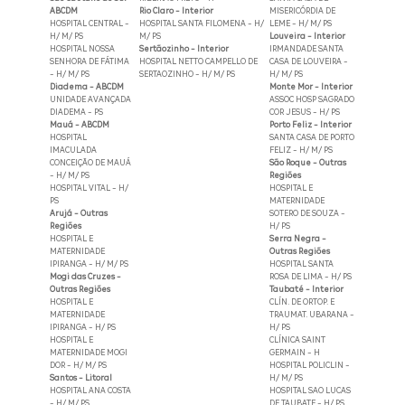
ABCDM
Rio Claro - Interior
MISERICÓRDIA DE
HOSPITAL CENTRAL -
HOSPITAL SANTA FILOMENA - H/
LEME - H/ M/ PS
H/ M/ PS
M/ PS
Louveira - Interior
HOSPITAL NOSSA
Sertãozinho - Interior
IRMANDADE SANTA
SENHORA DE FÁTIMA
HOSPITAL NETTO CAMPELLO DE
CASA DE LOUVEIRA -
- H/ M/ PS
SERTAOZINHO - H/ M/ PS
H/ M/ PS
Diadema - ABCDM
Monte Mor - Interior
UNIDADE AVANÇADA
ASSOC HOSP SAGRADO
DIADEMA - PS
COR JESUS - H/ PS
Mauá - ABCDM
Porto Feliz - Interior
HOSPITAL
SANTA CASA DE PORTO
IMACULADA
FELIZ - H/ M/ PS
CONCEIÇÃO DE MAUÁ
São Roque - Outras
- H/ M/ PS
Regiões
HOSPITAL VITAL - H/
HOSPITAL E
PS
MATERNIDADE
Arujá - Outras
SOTERO DE SOUZA -
Regiões
H/ PS
HOSPITAL E
Serra Negra -
MATERNIDADE
Outras Regiões
IPIRANGA - H/ M/ PS
HOSPITAL SANTA
Mogi das Cruzes -
ROSA DE LIMA - H/ PS
Outras Regiões
Taubaté - Interior
HOSPITAL E
CLÍN. DE ORTOP. E
MATERNIDADE
TRAUMAT. UBARANA -
IPIRANGA - H/ PS
H/ PS
HOSPITAL E
CLÍNICA SAINT
MATERNIDADE MOGI
GERMAIN - H
DOR - H/ M/ PS
HOSPITAL POLICLIN -
Santos - Litoral
H/ M/ PS
HOSPITAL ANA COSTA
HOSPITAL SAO LUCAS
- H/ M/ PS
DE TAUBATE - H/ PS