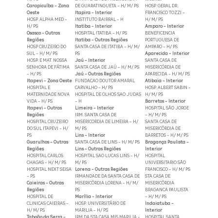
Carapicuíba - Zona
DE GUARATINGUETA - H/ M/ PS
HOSP. GERAL DR.
Oeste
Itapira - Interior
FRANCISCO TOZZI -
HOSP. ALPHA MED -
INSTITUTO BAIRRAL - H
H/ M/ PS
H/ PS
Itatiba - Interior
Amparo - Interior
Osasco - Outras
HOSPITAL ITATIBA - H/ PS
BENEFICENCIA
Regiões
Itatiba - Outras Regiões
PORTUGUESA DE
HOSP CRUZEIRO DO
SANTA CASA DE ITATIBA - H/ M/
AMPARO - H/ PS
SUL - H/ M/ PS
PS
Aparecida - Interior
HOSP. E MAT. NOSSA
Jaú - Interior
SANTA CASA DE
SENHORA DE FÁTIMA
SANTA CASA DE JAÚ - H/ M/ PS
MISERICÓRDIA DE
- H/ PS
Jaú - Outras Regiões
APARECIDA - H/ M/ PS
Itapevi - Zona Oeste
FUNDACAO DOUTOR AMARAL
Atibaia - Interior
HOSPITAL E
CARVALHO - H/ PS
HOSP. ALBERT SABIN -
MATERNIDADE NOVA
HOSPITAL DE OLHOS SAO JUDAS
H/ M/ PS
VIDA - H/ PS
- H
Barretos - Interior
Itapevi - Outras
Limeira - Interior
HOSPITAL SÃO JORGE
Regiões
IRM. SANTA CASA DE
- H/ M/ PS
HOSPITAL CRUZEIRO
MISERICORDIA DE LIMEIRA - H/
SANTA CASA DE
DO SUL ITAPEVI - H/
M/ PS
MISERICÓRDIA DE
PS
Lins - Interior
BARRETOS - H/ M/ PS
Guarulhos - Outras
SANTA CASA DE LINS - H/ M/ PS
Bragança Paulista -
Regiões
Lins - Outras Regiões
Interior
HOSPITAL CARLOS
HOSPITAL SAO LUCAS LINS - H/
HOSPITAL
CHAGAS - H/ M/ PS
M/ PS
UNIVERSITARIO SÃO
HOSPITAL NEXT SEISA
Lorena - Outras Regiões
FRANCISCO - H/ M/ PS
- PS
IRMANDADE DA SANTA CASA DE
STA CASA DE
Caieiras - Outras
MISERICÓRDIA LORENA - H/ M/
MISERICÓRDIA
Regiões
PS
BRAGANCA PAULISTA
HOSPITAL DE
Marília - Interior
- H/ M/ PS
CLINICAS CAIEIRAS -
HOSP. UNIVERSITÁRIO DE
Indaiatuba -
H/ M/ PS
MARILIA - H/ PS
Interior
Taboão da Serra -
IRM DA STA CASA MIS MARILIA -
HOSPITAL SANTA