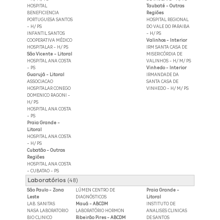
HOSPITAL
Taubaté - Outras
BENEFICIENCIA
Regiões
PORTUGUESA SANTOS
HOSPITAL REGIONAL
- H/ PS
DO VALE DO PARAIBA
INFANTIL SANTOS
- H/ PS
COOPERATIVA MÉDICO
Valinhos - Interior
HOSPITALAR - H/ PS
IRM SANTA CASA DE
São Vicente - Litoral
MISERICÓRDIA DE
HOSPITAL ANA COSTA
VALINHOS - H/ M/ PS
- PS
Vinhedo - Interior
Guarujá - Litoral
IRMANDADE DA
ASSOCIACAO
SANTA CASA DE
HOSPITALAR CONEGO
VINHEDO - H/ M/ PS
DOMENICO RAGONI -
H/ PS
HOSPITAL ANA COSTA
- PS
Praia Grande -
Litoral
HOSPITAL ANA COSTA
- H/ PS
Cubatão - Outras
Regiões
HOSPITAL ANA COSTA
- CUBATAO - PS
Laboratórios
(48)
São Paulo - Zona
LÚMEN CENTRO DE
Praia Grande -
Leste
DIAGNÓSTICOS
Litoral
LAB. SANITAS
Mauá - ABCDM
INSTITUTO DE
NASA LABORATORIO
LABORATÓRIO HORMON
ANALISES CLINICAS
BIO CLINICO
Ribeirão Pires - ABCDM
DE SANTOS