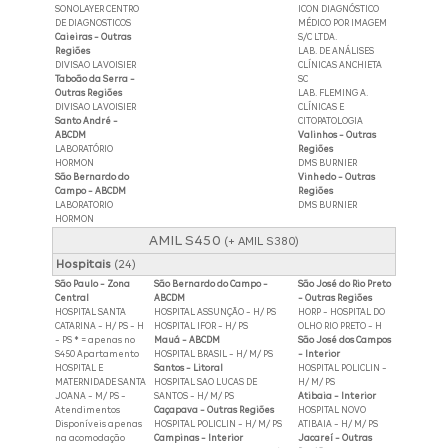
SONOLAYER CENTRO
ICON DIAGNÓSTICO
DE DIAGNOSTICOS
MÉDICO POR IMAGEM
Caieiras - Outras
S/C LTDA.
Regiões
LAB. DE ANÁLISES
DIVISAO LAVOISIER
CLÍNICAS ANCHIETA
Taboão da Serra -
SC
Outras Regiões
LAB. FLEMING A.
DIVISAO LAVOISIER
CLÍNICAS E
Santo André -
CITOPATOLOGIA
ABCDM
Valinhos - Outras
LABORATÓRIO
Regiões
HORMON
DMS BURNIER
São Bernardo do
Vinhedo - Outras
Campo - ABCDM
Regiões
LABORATORIO
DMS BURNIER
HORMON
AMIL S450
(+ AMIL S380)
Hospitais
(24)
São Paulo - Zona
São Bernardo do Campo -
São José do Rio Preto
Central
ABCDM
- Outras Regiões
HOSPITAL SANTA
HOSPITAL ASSUNÇÃO - H/ PS
HORP - HOSPITAL DO
CATARINA - H/ PS - H
HOSPITAL IFOR - H/ PS
OLHO RIO PRETO - H
- PS * = apenas no
Mauá - ABCDM
São José dos Campos
S450 Apartamento
HOSPITAL BRASIL - H/ M/ PS
- Interior
HOSPITAL E
Santos - Litoral
HOSPITAL POLICLIN -
MATERNIDADE SANTA
HOSPITAL SAO LUCAS DE
H/ M/ PS
JOANA - M/ PS -
SANTOS - H/ M/ PS
Atibaia - Interior
Atendimentos
Caçapava - Outras Regiões
HOSPITAL NOVO
Disponíveis apenas
HOSPITAL POLICLIN - H/ M/ PS
ATIBAIA - H/ M/ PS
na acomodação
Campinas - Interior
Jacareí - Outras