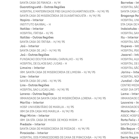
SANTA CASA DE FRANCA - H/ M
Barretos - In
Guaratinguetá - Outras Regiões
HOSPITAL SÃO
HOSPITAL E MATERNIDADE FREI GALVAO GUARATINGUETA - H/ M/ PS
SANTA CASA D
SANTA CASA DE MISERICÓRDIA DE GUARATINGUETA - H/ M/ PS
Bragança Paul
Itapira - Interior
HOSPITAL UNI
INSTITUTO BAIRRAL - H
STA CASA DE 
Itatiba - Interior
Indaiatuba -
HOSPITAL ITATIBA - H/ PS
HOSPITAL SAN
Itatiba - Outras Regiões
Itu - Interior
SANTA CASA DE ITATIBA - H/ M/ PS
HOSPITAL SÃO
Jaú - Interior
Itupeva - Int
SANTA CASA DE JAÚ - H/ M/ PS
HOSPITAL PSI
Jaú - Outras Regiões
Jacareí - Int
FUNDACAO DOUTOR AMARAL CARVALHO - H/ PS
HOSPITAL ALV
HOSPITAL DE OLHOS SAO JUDAS - H
HOSPITAL DE 
Limeira - Interior
HOSPITAL SÃO
IRM. SANTA CASA DE MISERICORDIA DE LIMEIRA - H/ M/ PS
Jarinu - Inte
Lins - Interior
HOSPITAL NOV
SANTA CASA DE LINS - H/ M/ PS
Jundiaí - Ou
Lins - Outras Regiões
CENTRO MEDIC
HOSPITAL SAO LUCAS LINS - H/ M/ PS
HOSP. DIA OF
Lorena - Outras Regiões
Leme - Inter
IRMANDADE DA SANTA CASA DE MISERICÓRDIA LORENA - H/ M/ PS
IRMANDADE DA
Marília - Interior
Louveira - In
HOSP. UNIVERSITÁRIO DE MARILIA - H/ PS
IRMANDADE SA
IRM DA STA CASA MIS MARILIA - H/ M/ PS
Monte Mor - 
Mogi Mirim - Interior
ASSOC HOSP S
IRM. DA STA. CASA DE MISER. DE MOGI MIRIM - H
Porto Feliz - 
Piedade - Interior
SANTA CASA D
SANTA CASA DE MISERICORDIA DE PIEDADE - H/ M/ PS
São Roque - 
Piracicaba - Interior
HOSPITAL E M
HOSPITAL DOS FORNECEDORES DE CANA DE PIRACICABA - H/ M/ PS
Serra Negra 