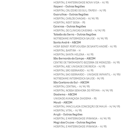
HOSPITAL E MATERNIDADE NOVA VIDA - H/ PS
Itapevi - Outras Regiões
HOSPITAL CRUZEIRO DO SUL ITAPEVI - H/ PS
Guarulhos - Outras Regiões
HOSPITAL CARLOS CHAGAS - H/ M/ PS
HOSPITAL NEXT SEISA - PS
Caieiras - Outras Regiões
HOSPITAL DE CLINICAS CAIEIRAS - H/ M/ PS
Taboão da Serra - Outras Regiões
NOTREDAME INTERMEDICA SAUDE - H/ M/ PS
Santo André - ABCDM
HOSP. BENEF. PORTUGUESA DE SANTO ANDRÉ - H/ PS
HOSPITAL BARTIRA - H
HOSPITAL SANTA HELENA - H/ PS
São Bernardo do Campo - ABCDM
CENTRO DE TRATAMENTO BEZERRA DE MENEZES - H/ PS
HOSPITAL ABC UNIDADE CIRÚRGÍCA - H/ PS
HOSPITAL SÃO BERNARDO - H/ PS
HOSPITAL SAO BERNARDO - UNIDADE INFANTIL - H/ PSI
NOTREDAME INTERMEDICA SAUDE - M/ PS
São Caetano do Sul - ABCDM
HOSPITAL CENTRAL - H/ M/ PS
HOSPITAL NOSSA SENHORA DE FÁTIMA - H/ M/ PS
Diadema - ABCDM
UNIDADE AVANÇADA DIADEMA - PS
Mauá - ABCDM
HOSPITAL IMACULADA CONCEIÇÃO DE MAUÁ - H/ M/ PS
HOSPITAL VITAL - H/ PS
Arujá - Outras Regiões
HOSPITAL E MATERNIDADE IPIRANGA - H/ M/ PS
Mogi das Cruzes - Outras Regiões
HOSPITAL E MATERNIDADE IPIRANGA - H/ PS