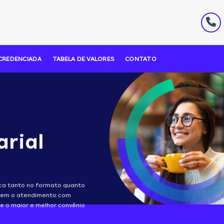
CREDENCIADA
TABELA DE VALORES
CONTATO
arial
aca tanto no formato quanto
ntem o atendimento com
e o maior e melhor convênio