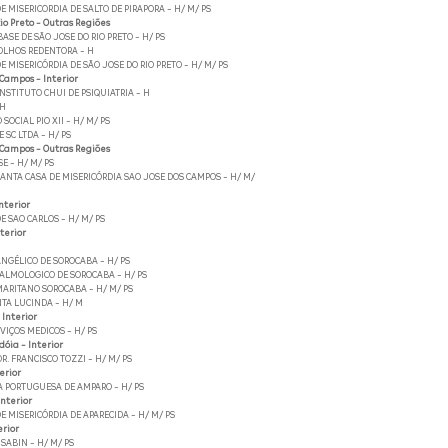
E MISERICORDIA DE SALTO DE PIRAPORA - H/ M/ PS
io Preto - Outras Regiões
BASE DE SÃO JOSE DO RIO PRETO - H/ PS
 OLHOS REDENTORA - H
E MISERICÓRDIA DE SÃO JOSE DO RIO PRETO - H/ M/ PS
 Campos - Interior
NSTITUTO CHUI DE PSIQUIATRIA - H
 H
SOCIAL PIO XII - H/ M/ PS
 SC LTDA - H/ PS
 Campos - Outras Regiões
E - H/ M/ PS
NTA CASA DE MISERICÓRDIA SAO JOSE DOS CAMPOS - H/ M/
Interior
E SAO CARLOS - H/ M/ PS
terior
NGÉLICO DE SOROCABA - H/ PS
ALMOLOGICO DE SOROCABA - H/ PS
ARITANO SOROCABA - H/ M/ PS
TA LUCINDA - H/ M
 Interior
IÇOS MEDICOS - H/ PS
óia - Interior
R. FRANCISCO TOZZI - H/ M/ PS
erior
A PORTUGUESA DE AMPARO - H/ PS
nterior
E MISERICÓRDIA DE APARECIDA - H/ M/ PS
erior
 SABIN - H/ M/ PS