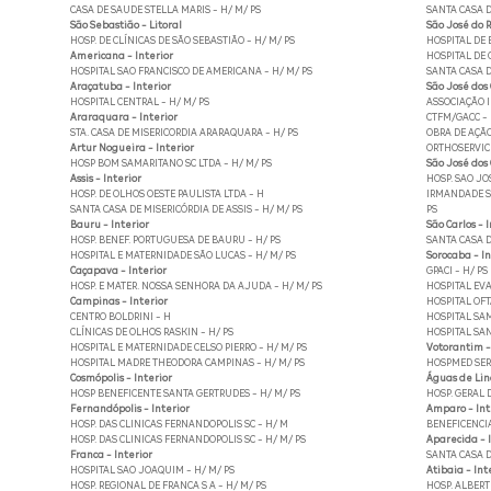
CASA DE SAUDE STELLA MARIS - H/ M/ PS
SANTA CASA D
São Sebastião - Litoral
São José do R
HOSP. DE CLÍNICAS DE SÃO SEBASTIÃO - H/ M/ PS
HOSPITAL DE 
Americana - Interior
HOSPITAL DE
HOSPITAL SAO FRANCISCO DE AMERICANA - H/ M/ PS
SANTA CASA D
Araçatuba - Interior
São José dos
HOSPITAL CENTRAL - H/ M/ PS
ASSOCIAÇÃO I
Araraquara - Interior
CTFM/GACC -
STA. CASA DE MISERICORDIA ARARAQUARA - H/ PS
OBRA DE AÇÃO 
Artur Nogueira - Interior
ORTHOSERVICE
HOSP BOM SAMARITANO SC LTDA - H/ M/ PS
São José dos
Assis - Interior
HOSP. SAO JOS
HOSP. DE OLHOS OESTE PAULISTA LTDA - H
IRMANDADE SA
SANTA CASA DE MISERICÓRDIA DE ASSIS - H/ M/ PS
PS
Bauru - Interior
São Carlos - 
HOSP. BENEF. PORTUGUESA DE BAURU - H/ PS
SANTA CASA D
HOSPITAL E MATERNIDADE SÃO LUCAS - H/ M/ PS
Sorocaba - In
Caçapava - Interior
GPACI - H/ PS
HOSP. E MATER. NOSSA SENHORA DA AJUDA - H/ M/ PS
HOSPITAL EVA
Campinas - Interior
HOSPITAL OFT
CENTRO BOLDRINI - H
HOSPITAL SAM
CLÍNICAS DE OLHOS RASKIN - H/ PS
HOSPITAL SAN
HOSPITAL E MATERNIDADE CELSO PIERRO - H/ M/ PS
Votorantim -
HOSPITAL MADRE THEODORA CAMPINAS - H/ M/ PS
HOSPMED SERV
Cosmópolis - Interior
Águas de Lind
HOSP BENEFICENTE SANTA GERTRUDES - H/ M/ PS
HOSP. GERAL D
Fernandópolis - Interior
Amparo - Int
HOSP. DAS CLINICAS FERNANDOPOLIS SC - H/ M
BENEFICENCI
HOSP. DAS CLINICAS FERNANDOPOLIS SC - H/ M/ PS
Aparecida - I
Franca - Interior
SANTA CASA D
HOSPITAL SAO JOAQUIM - H/ M/ PS
Atibaia - Int
HOSP. REGIONAL DE FRANCA S A - H/ M/ PS
HOSP. ALBERT