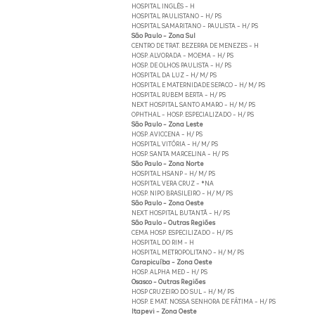
HOSPITAL INGLÊS - H
HOSPITAL PAULISTANO - H/ PS
HOSPITAL SAMARITANO - PAULISTA - H/ PS
São Paulo - Zona Sul
CENTRO DE TRAT. BEZERRA DE MENEZES - H
HOSP. ALVORADA - MOEMA - H/ PS
HOSP. DE OLHOS PAULISTA - H/ PS
HOSPITAL DA LUZ - H/ M/ PS
HOSPITAL E MATERNIDADE SEPACO - H/ M/ PS
HOSPITAL RUBEM BERTA - H/ PS
NEXT HOSPITAL SANTO AMARO - H/ M/ PS
OPHTHAL - HOSP. ESPECIALIZADO - H/ PS
São Paulo - Zona Leste
HOSP. AVICCENA - H/ PS
HOSPITAL VITÓRIA - H/ M/ PS
HOSP. SANTA MARCELINA - H/ PS
São Paulo - Zona Norte
HOSPITAL HSANP - H/ M/ PS
HOSPITAL VERA CRUZ - *NA
HOSP. NIPO BRASILEIRO - H/ M/ PS
São Paulo - Zona Oeste
NEXT HOSPITAL BUTANTÃ - H/ PS
São Paulo - Outras Regiões
CEMA HOSP. ESPECILIZADO - H/ PS
HOSPITAL DO RIM - H
HOSPITAL METROPOLITANO - H/ M/ PS
Carapicuíba - Zona Oeste
HOSP. ALPHA MED - H/ PS
Osasco - Outras Regiões
HOSP CRUZEIRO DO SUL - H/ M/ PS
HOSP. E MAT. NOSSA SENHORA DE FÁTIMA - H/ PS
Itapevi - Zona Oeste