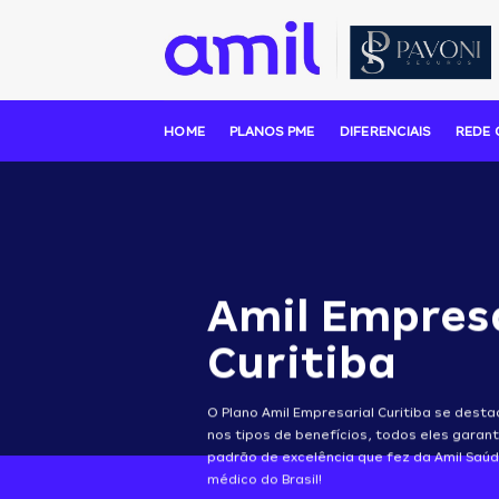
Skip
to
content
HOME
PLANOS PME
DIFERENCIAIS
REDE 
Amil Empres
Curitiba
O Plano Amil Empresarial Curitiba se dest
nos tipos de benefícios, todos eles gara
padrão de excelência que fez da Amil Saúd
médico do Brasil!