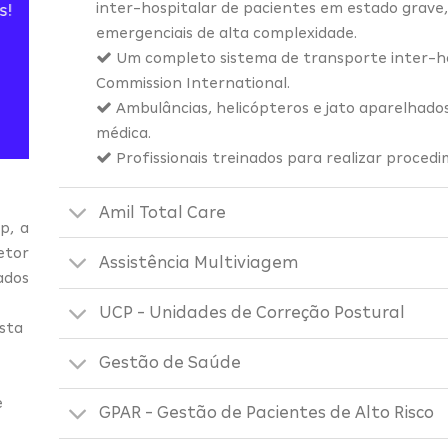
inter-hospitalar de pacientes em estado grav
s!
emergenciais de alta complexidade.
Um completo sistema de transporte inter-hos
Commission International.
Ambulâncias, helicópteros e jato aparelhado
médica.
Profissionais treinados para realizar proced
Amil Total Care
p, a
etor
Assistência Multiviagem
ados
UCP - Unidades de Correção Postural
sta
Gestão de Saúde
e
GPAR - Gestão de Pacientes de Alto Risco