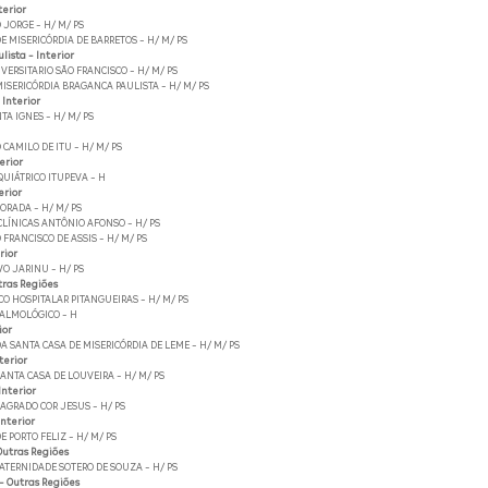
terior
 JORGE - H/ M/ PS
E MISERICÓRDIA DE BARRETOS - H/ M/ PS
ista - Interior
VERSITARIO SÃO FRANCISCO - H/ M/ PS
MISERICÓRDIA BRAGANCA PAULISTA - H/ M/ PS
 Interior
TA IGNES - H/ M/ PS
 CAMILO DE ITU - H/ M/ PS
erior
QUIÁTRICO ITUPEVA - H
erior
ORADA - H/ M/ PS
CLÍNICAS ANTÔNIO AFONSO - H/ PS
 FRANCISCO DE ASSIS - H/ M/ PS
rior
O JARINU - H/ PS
tras Regiões
O HOSPITALAR PITANGUEIRAS - H/ M/ PS
TALMOLÓGICO - H
ior
 SANTA CASA DE MISERICÓRDIA DE LEME - H/ M/ PS
terior
NTA CASA DE LOUVEIRA - H/ M/ PS
Interior
AGRADO COR JESUS - H/ PS
Interior
E PORTO FELIZ - H/ M/ PS
Outras Regiões
ATERNIDADE SOTERO DE SOUZA - H/ PS
- Outras Regiões