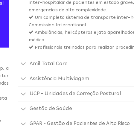
inter-hospitalar de pacientes em estado grav
s!
emergenciais de alta complexidade.
Um completo sistema de transporte inter-hos
Commission International.
Ambulâncias, helicópteros e jato aparelhado
médica.
Profissionais treinados para realizar proced
Amil Total Care
p, a
etor
Assistência Multiviagem
ados
UCP - Unidades de Correção Postural
sta
Gestão de Saúde
e
GPAR - Gestão de Pacientes de Alto Risco