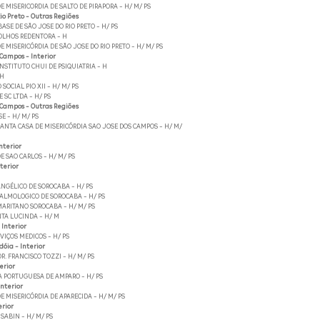
E MISERICORDIA DE SALTO DE PIRAPORA - H/ M/ PS
io Preto - Outras Regiões
BASE DE SÃO JOSE DO RIO PRETO - H/ PS
 OLHOS REDENTORA - H
E MISERICÓRDIA DE SÃO JOSE DO RIO PRETO - H/ M/ PS
 Campos - Interior
NSTITUTO CHUI DE PSIQUIATRIA - H
 H
SOCIAL PIO XII - H/ M/ PS
 SC LTDA - H/ PS
 Campos - Outras Regiões
E - H/ M/ PS
NTA CASA DE MISERICÓRDIA SAO JOSE DOS CAMPOS - H/ M/
Interior
E SAO CARLOS - H/ M/ PS
terior
NGÉLICO DE SOROCABA - H/ PS
ALMOLOGICO DE SOROCABA - H/ PS
ARITANO SOROCABA - H/ M/ PS
TA LUCINDA - H/ M
 Interior
IÇOS MEDICOS - H/ PS
óia - Interior
R. FRANCISCO TOZZI - H/ M/ PS
erior
A PORTUGUESA DE AMPARO - H/ PS
nterior
E MISERICÓRDIA DE APARECIDA - H/ M/ PS
erior
 SABIN - H/ M/ PS