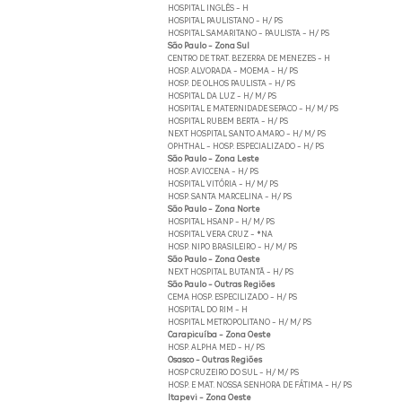
HOSPITAL INGLÊS - H
HOSPITAL PAULISTANO - H/ PS
HOSPITAL SAMARITANO - PAULISTA - H/ PS
São Paulo - Zona Sul
CENTRO DE TRAT. BEZERRA DE MENEZES - H
HOSP. ALVORADA - MOEMA - H/ PS
HOSP. DE OLHOS PAULISTA - H/ PS
HOSPITAL DA LUZ - H/ M/ PS
HOSPITAL E MATERNIDADE SEPACO - H/ M/ PS
HOSPITAL RUBEM BERTA - H/ PS
NEXT HOSPITAL SANTO AMARO - H/ M/ PS
OPHTHAL - HOSP. ESPECIALIZADO - H/ PS
São Paulo - Zona Leste
HOSP. AVICCENA - H/ PS
HOSPITAL VITÓRIA - H/ M/ PS
HOSP. SANTA MARCELINA - H/ PS
São Paulo - Zona Norte
HOSPITAL HSANP - H/ M/ PS
HOSPITAL VERA CRUZ - *NA
HOSP. NIPO BRASILEIRO - H/ M/ PS
São Paulo - Zona Oeste
NEXT HOSPITAL BUTANTÃ - H/ PS
São Paulo - Outras Regiões
CEMA HOSP. ESPECILIZADO - H/ PS
HOSPITAL DO RIM - H
HOSPITAL METROPOLITANO - H/ M/ PS
Carapicuíba - Zona Oeste
HOSP. ALPHA MED - H/ PS
Osasco - Outras Regiões
HOSP CRUZEIRO DO SUL - H/ M/ PS
HOSP. E MAT. NOSSA SENHORA DE FÁTIMA - H/ PS
Itapevi - Zona Oeste