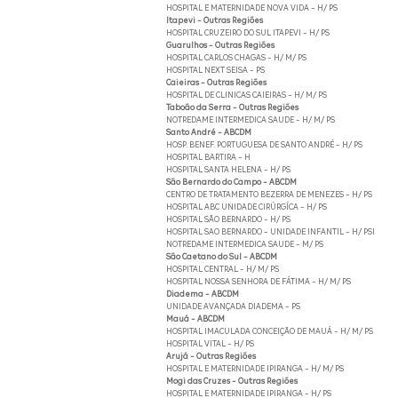
HOSPITAL E MATERNIDADE NOVA VIDA - H/ PS
Itapevi - Outras Regiões
HOSPITAL CRUZEIRO DO SUL ITAPEVI - H/ PS
Guarulhos - Outras Regiões
HOSPITAL CARLOS CHAGAS - H/ M/ PS
HOSPITAL NEXT SEISA - PS
Caieiras - Outras Regiões
HOSPITAL DE CLINICAS CAIEIRAS - H/ M/ PS
Taboão da Serra - Outras Regiões
NOTREDAME INTERMEDICA SAUDE - H/ M/ PS
Santo André - ABCDM
HOSP. BENEF. PORTUGUESA DE SANTO ANDRÉ - H/ PS
HOSPITAL BARTIRA - H
HOSPITAL SANTA HELENA - H/ PS
São Bernardo do Campo - ABCDM
CENTRO DE TRATAMENTO BEZERRA DE MENEZES - H/ PS
HOSPITAL ABC UNIDADE CIRÚRGÍCA - H/ PS
HOSPITAL SÃO BERNARDO - H/ PS
HOSPITAL SAO BERNARDO - UNIDADE INFANTIL - H/ PSI
NOTREDAME INTERMEDICA SAUDE - M/ PS
São Caetano do Sul - ABCDM
HOSPITAL CENTRAL - H/ M/ PS
HOSPITAL NOSSA SENHORA DE FÁTIMA - H/ M/ PS
Diadema - ABCDM
UNIDADE AVANÇADA DIADEMA - PS
Mauá - ABCDM
HOSPITAL IMACULADA CONCEIÇÃO DE MAUÁ - H/ M/ PS
HOSPITAL VITAL - H/ PS
Arujá - Outras Regiões
HOSPITAL E MATERNIDADE IPIRANGA - H/ M/ PS
Mogi das Cruzes - Outras Regiões
HOSPITAL E MATERNIDADE IPIRANGA - H/ PS