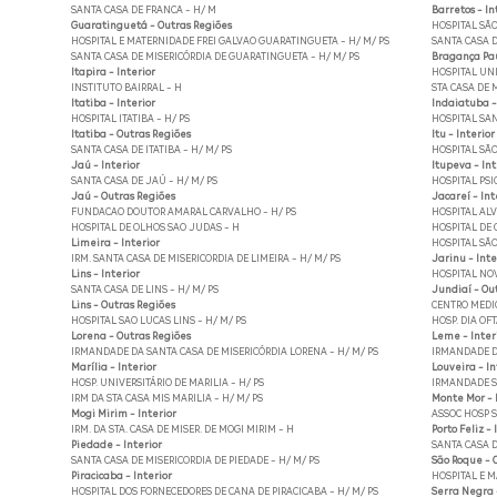
SANTA CASA DE FRANCA - H/ M
Barretos - In
Guaratinguetá - Outras Regiões
HOSPITAL SÃO
HOSPITAL E MATERNIDADE FREI GALVAO GUARATINGUETA - H/ M/ PS
SANTA CASA D
SANTA CASA DE MISERICÓRDIA DE GUARATINGUETA - H/ M/ PS
Bragança Paul
Itapira - Interior
HOSPITAL UNI
INSTITUTO BAIRRAL - H
STA CASA DE 
Itatiba - Interior
Indaiatuba -
HOSPITAL ITATIBA - H/ PS
HOSPITAL SAN
Itatiba - Outras Regiões
Itu - Interior
SANTA CASA DE ITATIBA - H/ M/ PS
HOSPITAL SÃO
Jaú - Interior
Itupeva - Int
SANTA CASA DE JAÚ - H/ M/ PS
HOSPITAL PSI
Jaú - Outras Regiões
Jacareí - Int
FUNDACAO DOUTOR AMARAL CARVALHO - H/ PS
HOSPITAL ALV
HOSPITAL DE OLHOS SAO JUDAS - H
HOSPITAL DE 
Limeira - Interior
HOSPITAL SÃO
IRM. SANTA CASA DE MISERICORDIA DE LIMEIRA - H/ M/ PS
Jarinu - Inte
Lins - Interior
HOSPITAL NOV
SANTA CASA DE LINS - H/ M/ PS
Jundiaí - Ou
Lins - Outras Regiões
CENTRO MEDIC
HOSPITAL SAO LUCAS LINS - H/ M/ PS
HOSP. DIA OF
Lorena - Outras Regiões
Leme - Inter
IRMANDADE DA SANTA CASA DE MISERICÓRDIA LORENA - H/ M/ PS
IRMANDADE DA
Marília - Interior
Louveira - In
HOSP. UNIVERSITÁRIO DE MARILIA - H/ PS
IRMANDADE SA
IRM DA STA CASA MIS MARILIA - H/ M/ PS
Monte Mor - 
Mogi Mirim - Interior
ASSOC HOSP S
IRM. DA STA. CASA DE MISER. DE MOGI MIRIM - H
Porto Feliz - 
Piedade - Interior
SANTA CASA D
SANTA CASA DE MISERICORDIA DE PIEDADE - H/ M/ PS
São Roque - 
Piracicaba - Interior
HOSPITAL E M
HOSPITAL DOS FORNECEDORES DE CANA DE PIRACICABA - H/ M/ PS
Serra Negra 