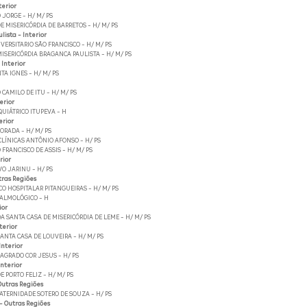
terior
 JORGE - H/ M/ PS
E MISERICÓRDIA DE BARRETOS - H/ M/ PS
ista - Interior
VERSITARIO SÃO FRANCISCO - H/ M/ PS
MISERICÓRDIA BRAGANCA PAULISTA - H/ M/ PS
 Interior
TA IGNES - H/ M/ PS
 CAMILO DE ITU - H/ M/ PS
erior
QUIÁTRICO ITUPEVA - H
erior
ORADA - H/ M/ PS
CLÍNICAS ANTÔNIO AFONSO - H/ PS
 FRANCISCO DE ASSIS - H/ M/ PS
rior
O JARINU - H/ PS
tras Regiões
O HOSPITALAR PITANGUEIRAS - H/ M/ PS
TALMOLÓGICO - H
ior
 SANTA CASA DE MISERICÓRDIA DE LEME - H/ M/ PS
terior
NTA CASA DE LOUVEIRA - H/ M/ PS
Interior
AGRADO COR JESUS - H/ PS
Interior
E PORTO FELIZ - H/ M/ PS
Outras Regiões
ATERNIDADE SOTERO DE SOUZA - H/ PS
- Outras Regiões