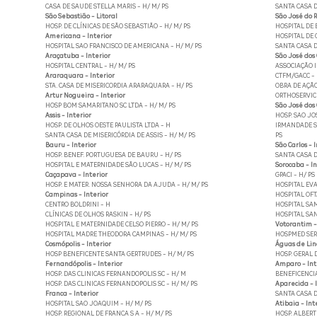
CASA DE SAUDE STELLA MARIS - H/ M/ PS
SANTA CASA D
São Sebastião - Litoral
São José do R
HOSP. DE CLÍNICAS DE SÃO SEBASTIÃO - H/ M/ PS
HOSPITAL DE 
Americana - Interior
HOSPITAL DE
HOSPITAL SAO FRANCISCO DE AMERICANA - H/ M/ PS
SANTA CASA D
Araçatuba - Interior
São José dos
HOSPITAL CENTRAL - H/ M/ PS
ASSOCIAÇÃO I
Araraquara - Interior
CTFM/GACC -
STA. CASA DE MISERICORDIA ARARAQUARA - H/ PS
OBRA DE AÇÃO 
Artur Nogueira - Interior
ORTHOSERVICE
HOSP BOM SAMARITANO SC LTDA - H/ M/ PS
São José dos
Assis - Interior
HOSP. SAO JOS
HOSP. DE OLHOS OESTE PAULISTA LTDA - H
IRMANDADE SA
SANTA CASA DE MISERICÓRDIA DE ASSIS - H/ M/ PS
PS
Bauru - Interior
São Carlos - 
HOSP. BENEF. PORTUGUESA DE BAURU - H/ PS
SANTA CASA D
HOSPITAL E MATERNIDADE SÃO LUCAS - H/ M/ PS
Sorocaba - In
Caçapava - Interior
GPACI - H/ PS
HOSP. E MATER. NOSSA SENHORA DA AJUDA - H/ M/ PS
HOSPITAL EVA
Campinas - Interior
HOSPITAL OFT
CENTRO BOLDRINI - H
HOSPITAL SAM
CLÍNICAS DE OLHOS RASKIN - H/ PS
HOSPITAL SAN
HOSPITAL E MATERNIDADE CELSO PIERRO - H/ M/ PS
Votorantim -
HOSPITAL MADRE THEODORA CAMPINAS - H/ M/ PS
HOSPMED SERV
Cosmópolis - Interior
Águas de Lind
HOSP BENEFICENTE SANTA GERTRUDES - H/ M/ PS
HOSP. GERAL D
Fernandópolis - Interior
Amparo - Int
HOSP. DAS CLINICAS FERNANDOPOLIS SC - H/ M
BENEFICENCI
HOSP. DAS CLINICAS FERNANDOPOLIS SC - H/ M/ PS
Aparecida - I
Franca - Interior
SANTA CASA D
HOSPITAL SAO JOAQUIM - H/ M/ PS
Atibaia - Int
HOSP. REGIONAL DE FRANCA S A - H/ M/ PS
HOSP. ALBERT