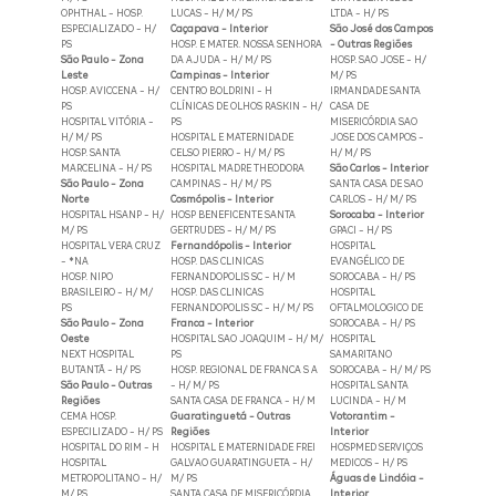
OPHTHAL - HOSP.
LUCAS - H/ M/ PS
LTDA - H/ PS
ESPECIALIZADO - H/
Caçapava - Interior
São José dos Campos
PS
HOSP. E MATER. NOSSA SENHORA
- Outras Regiões
São Paulo - Zona
DA AJUDA - H/ M/ PS
HOSP. SAO JOSE - H/
Leste
Campinas - Interior
M/ PS
HOSP. AVICCENA - H/
CENTRO BOLDRINI - H
IRMANDADE SANTA
PS
CLÍNICAS DE OLHOS RASKIN - H/
CASA DE
HOSPITAL VITÓRIA -
PS
MISERICÓRDIA SAO
H/ M/ PS
HOSPITAL E MATERNIDADE
JOSE DOS CAMPOS -
HOSP. SANTA
CELSO PIERRO - H/ M/ PS
H/ M/ PS
MARCELINA - H/ PS
HOSPITAL MADRE THEODORA
São Carlos - Interior
São Paulo - Zona
CAMPINAS - H/ M/ PS
SANTA CASA DE SAO
Norte
Cosmópolis - Interior
CARLOS - H/ M/ PS
HOSPITAL HSANP - H/
HOSP BENEFICENTE SANTA
Sorocaba - Interior
M/ PS
GERTRUDES - H/ M/ PS
GPACI - H/ PS
HOSPITAL VERA CRUZ
Fernandópolis - Interior
HOSPITAL
- *NA
HOSP. DAS CLINICAS
EVANGÉLICO DE
HOSP. NIPO
FERNANDOPOLIS SC - H/ M
SOROCABA - H/ PS
BRASILEIRO - H/ M/
HOSP. DAS CLINICAS
HOSPITAL
PS
FERNANDOPOLIS SC - H/ M/ PS
OFTALMOLOGICO DE
São Paulo - Zona
Franca - Interior
SOROCABA - H/ PS
Oeste
HOSPITAL SAO JOAQUIM - H/ M/
HOSPITAL
NEXT HOSPITAL
PS
SAMARITANO
BUTANTÃ - H/ PS
HOSP. REGIONAL DE FRANCA S A
SOROCABA - H/ M/ PS
São Paulo - Outras
- H/ M/ PS
HOSPITAL SANTA
Regiões
SANTA CASA DE FRANCA - H/ M
LUCINDA - H/ M
CEMA HOSP.
Guaratinguetá - Outras
Votorantim -
ESPECILIZADO - H/ PS
Regiões
Interior
HOSPITAL DO RIM - H
HOSPITAL E MATERNIDADE FREI
HOSPMED SERVIÇOS
HOSPITAL
GALVAO GUARATINGUETA - H/
MEDICOS - H/ PS
METROPOLITANO - H/
M/ PS
Águas de Lindóia -
M/ PS
SANTA CASA DE MISERICÓRDIA
Interior