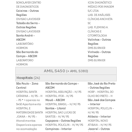
SONOLAYER CENTRO
ICON DIAGNÓSTICO
DE DIAGNOSTICOS
MÉDICO POR IMAGEM
Caieiras - Outras
S/C LTDA.
Regiões
LAB. DE ANÁLISES
DIVISAO LAVOISIER
CLÍNICAS ANCHIETA
Taboão da Serra -
SC
Outras Regiões
LAB. FLEMING A.
DIVISAO LAVOISIER
CLÍNICAS E
Santo André -
CITOPATOLOGIA
ABCDM
Valinhos - Outras
LABORATÓRIO
Regiões
HORMON
DMS BURNIER
São Bernardo do
Vinhedo - Outras
Campo - ABCDM
Regiões
LABORATORIO
DMS BURNIER
HORMON
AMIL S450
(+ AMIL S380)
Hospitais
(24)
São Paulo - Zona
São Bernardo do Campo -
São José do Rio Preto
Central
ABCDM
- Outras Regiões
HOSPITAL SANTA
HOSPITAL ASSUNÇÃO - H/ PS
HORP - HOSPITAL DO
CATARINA - H/ PS - H
HOSPITAL IFOR - H/ PS
OLHO RIO PRETO - H
- PS * = apenas no
Mauá - ABCDM
São José dos Campos
S450 Apartamento
HOSPITAL BRASIL - H/ M/ PS
- Interior
HOSPITAL E
Santos - Litoral
HOSPITAL POLICLIN -
MATERNIDADE SANTA
HOSPITAL SAO LUCAS DE
H/ M/ PS
JOANA - M/ PS -
SANTOS - H/ M/ PS
Atibaia - Interior
Atendimentos
Caçapava - Outras Regiões
HOSPITAL NOVO
Disponíveis apenas
HOSPITAL POLICLIN - H/ M/ PS
ATIBAIA - H/ M/ PS
na acomodação
Campinas - Interior
Jacareí - Outras