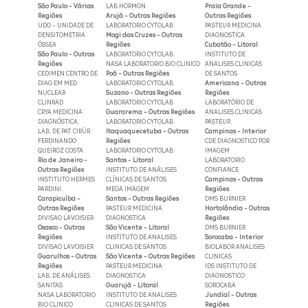
São Paulo - Várias
LAB HORMON
Praia Grande -
Regiões
Arujá - Outras Regiões
Outras Regiões
UDO - UNIDADE DE
LABORATORIO CYTOLAB
PASTEUR MEDICINA
DENSITOMETRIA
Mogi das Cruzes - Outras
DIAGNOSTICA
ÓSSEA
Regiões
Cubatão - Litoral
São Paulo - Outras
LABORATORIO CYTOLAB
INSTITUTO DE
Regiões
NASA LABORATORIO BIO CLINICO
ANALISES CLINICAS
CEDIMEN CENTRO DE
Poá - Outras Regiões
DE SANTOS
DIAG EM MED
LABORATORIO CYTOLAB
Americana - Outras
NUCLEAR
Suzano - Outras Regiões
Regiões
CLINRAD
LABORATORIO CYTOLAB
LABORATÓRIO DE
CRYA MEDICINA
Guararema - Outras Regiões
ANALISES CLINICAS
DIAGNÓSTICA.
LABORATORIO CYTOLAB
PASTEUR
LAB. DE PAT. CIRÚR.
Itaquaquecetuba - Outras
Campinas - Interior
FERDINANDO
Regiões
CDE DIAGNOSTICO POR
QUEIROZ COSTA
LABORATORIO CYTOLAB
IMAGEM
Rio de Janeiro -
Santos - Litoral
LABORATORIO
Outras Regiões
INSTITUTO DE ANÁLISES
CONFIANCE
INSTITUTO HERMES
CLÍNICAS DE SANTOS.
Campinas - Outras
PARDINI.
MEGA IMAGEM
Regiões
Carapicuíba -
Santos - Outras Regiões
DMS BURNIER
Outras Regiões
PASTEUR MEDICINA
Hortolândia - Outras
DIVISAO LAVOISIER
DIAGNOSTICA
Regiões
Osasco - Outras
São Vicente - Litoral
DMS BURNIER
Regiões
INSTITUTO DE ANALISES
Sorocaba - Interior
DIVISAO LAVOISIER
CLINICAS DE SANTOS
BIOLABOR ANALISES
Guarulhos - Outras
São Vicente - Outras Regiões
CLINICAS
Regiões
PASTEUR MEDICINA
IDS INSTITUTO DE
LAB. DE ANÁLISES
DIAGNOSTICA
DIAGNOSTICO
SANITAS
Guarujá - Litoral
SOROCABA
NASA LABORATORIO
INSTITUTO DE ANALISES
Jundiaí - Outras
BIO CLINICO
CLINICAS DE SANTOS
Regiões