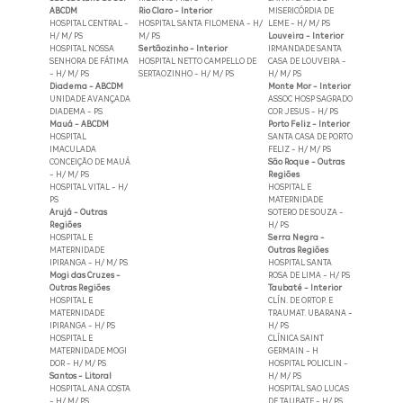
ABCDM
Rio Claro - Interior
MISERICÓRDIA DE
HOSPITAL CENTRAL -
HOSPITAL SANTA FILOMENA - H/
LEME - H/ M/ PS
H/ M/ PS
M/ PS
Louveira - Interior
HOSPITAL NOSSA
Sertãozinho - Interior
IRMANDADE SANTA
SENHORA DE FÁTIMA
HOSPITAL NETTO CAMPELLO DE
CASA DE LOUVEIRA -
- H/ M/ PS
SERTAOZINHO - H/ M/ PS
H/ M/ PS
Diadema - ABCDM
Monte Mor - Interior
UNIDADE AVANÇADA
ASSOC HOSP SAGRADO
DIADEMA - PS
COR JESUS - H/ PS
Mauá - ABCDM
Porto Feliz - Interior
HOSPITAL
SANTA CASA DE PORTO
IMACULADA
FELIZ - H/ M/ PS
CONCEIÇÃO DE MAUÁ
São Roque - Outras
- H/ M/ PS
Regiões
HOSPITAL VITAL - H/
HOSPITAL E
PS
MATERNIDADE
Arujá - Outras
SOTERO DE SOUZA -
Regiões
H/ PS
HOSPITAL E
Serra Negra -
MATERNIDADE
Outras Regiões
IPIRANGA - H/ M/ PS
HOSPITAL SANTA
Mogi das Cruzes -
ROSA DE LIMA - H/ PS
Outras Regiões
Taubaté - Interior
HOSPITAL E
CLÍN. DE ORTOP. E
MATERNIDADE
TRAUMAT. UBARANA -
IPIRANGA - H/ PS
H/ PS
HOSPITAL E
CLÍNICA SAINT
MATERNIDADE MOGI
GERMAIN - H
DOR - H/ M/ PS
HOSPITAL POLICLIN -
Santos - Litoral
H/ M/ PS
HOSPITAL ANA COSTA
HOSPITAL SAO LUCAS
- H/ M/ PS
DE TAUBATE - H/ PS