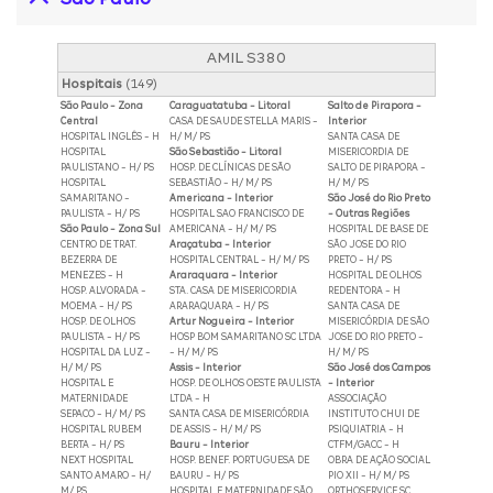
AMIL S380
Hospitais
(149)
São Paulo - Zona
Caraguatatuba - Litoral
Salto de Pirapora -
Central
CASA DE SAUDE STELLA MARIS -
Interior
HOSPITAL INGLÊS - H
H/ M/ PS
SANTA CASA DE
HOSPITAL
São Sebastião - Litoral
MISERICORDIA DE
PAULISTANO - H/ PS
HOSP. DE CLÍNICAS DE SÃO
SALTO DE PIRAPORA -
HOSPITAL
SEBASTIÃO - H/ M/ PS
H/ M/ PS
SAMARITANO -
Americana - Interior
São José do Rio Preto
PAULISTA - H/ PS
HOSPITAL SAO FRANCISCO DE
- Outras Regiões
São Paulo - Zona Sul
AMERICANA - H/ M/ PS
HOSPITAL DE BASE DE
CENTRO DE TRAT.
Araçatuba - Interior
SÃO JOSE DO RIO
BEZERRA DE
HOSPITAL CENTRAL - H/ M/ PS
PRETO - H/ PS
MENEZES - H
Araraquara - Interior
HOSPITAL DE OLHOS
HOSP. ALVORADA -
STA. CASA DE MISERICORDIA
REDENTORA - H
MOEMA - H/ PS
ARARAQUARA - H/ PS
SANTA CASA DE
HOSP. DE OLHOS
Artur Nogueira - Interior
MISERICÓRDIA DE SÃO
PAULISTA - H/ PS
HOSP BOM SAMARITANO SC LTDA
JOSE DO RIO PRETO -
HOSPITAL DA LUZ -
- H/ M/ PS
H/ M/ PS
H/ M/ PS
Assis - Interior
São José dos Campos
HOSPITAL E
HOSP. DE OLHOS OESTE PAULISTA
- Interior
MATERNIDADE
LTDA - H
ASSOCIAÇÃO
SEPACO - H/ M/ PS
SANTA CASA DE MISERICÓRDIA
INSTITUTO CHUI DE
HOSPITAL RUBEM
DE ASSIS - H/ M/ PS
PSIQUIATRIA - H
BERTA - H/ PS
Bauru - Interior
CTFM/GACC - H
NEXT HOSPITAL
HOSP. BENEF. PORTUGUESA DE
OBRA DE AÇÃO SOCIAL
SANTO AMARO - H/
BAURU - H/ PS
PIO XII - H/ M/ PS
M/ PS
HOSPITAL E MATERNIDADE SÃO
ORTHOSERVICE SC