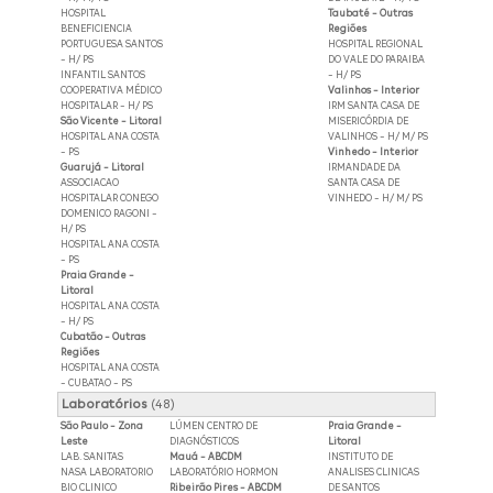
HOSPITAL
Taubaté - Outras
BENEFICIENCIA
Regiões
PORTUGUESA SANTOS
HOSPITAL REGIONAL
- H/ PS
DO VALE DO PARAIBA
INFANTIL SANTOS
- H/ PS
COOPERATIVA MÉDICO
Valinhos - Interior
HOSPITALAR - H/ PS
IRM SANTA CASA DE
São Vicente - Litoral
MISERICÓRDIA DE
HOSPITAL ANA COSTA
VALINHOS - H/ M/ PS
- PS
Vinhedo - Interior
Guarujá - Litoral
IRMANDADE DA
ASSOCIACAO
SANTA CASA DE
HOSPITALAR CONEGO
VINHEDO - H/ M/ PS
DOMENICO RAGONI -
H/ PS
HOSPITAL ANA COSTA
- PS
Praia Grande -
Litoral
HOSPITAL ANA COSTA
- H/ PS
Cubatão - Outras
Regiões
HOSPITAL ANA COSTA
- CUBATAO - PS
Laboratórios
(48)
São Paulo - Zona
LÚMEN CENTRO DE
Praia Grande -
Leste
DIAGNÓSTICOS
Litoral
LAB. SANITAS
Mauá - ABCDM
INSTITUTO DE
NASA LABORATORIO
LABORATÓRIO HORMON
ANALISES CLINICAS
BIO CLINICO
Ribeirão Pires - ABCDM
DE SANTOS