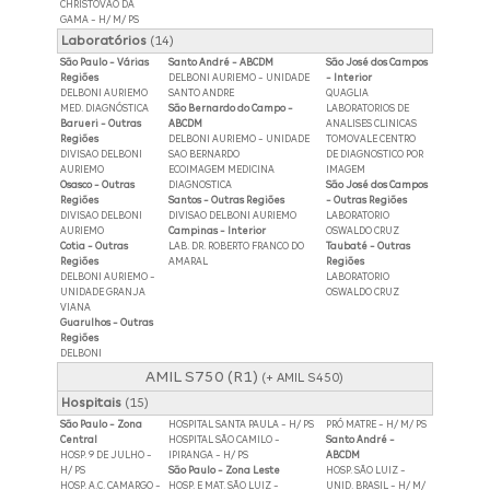
CHRISTOVAO DA
GAMA - H/ M/ PS
Laboratórios
(14)
São Paulo - Várias
Santo André - ABCDM
São José dos Campos
Regiões
DELBONI AURIEMO - UNIDADE
- Interior
DELBONI AURIEMO
SANTO ANDRE
QUAGLIA
MED. DIAGNÓSTICA
São Bernardo do Campo -
LABORATORIOS DE
Barueri - Outras
ABCDM
ANALISES CLINICAS
Regiões
DELBONI AURIEMO - UNIDADE
TOMOVALE CENTRO
DIVISAO DELBONI
SAO BERNARDO
DE DIAGNOSTICO POR
AURIEMO
ECOIMAGEM MEDICINA
IMAGEM
Osasco - Outras
DIAGNOSTICA
São José dos Campos
Regiões
Santos - Outras Regiões
- Outras Regiões
DIVISAO DELBONI
DIVISAO DELBONI AURIEMO
LABORATORIO
AURIEMO
Campinas - Interior
OSWALDO CRUZ
Cotia - Outras
LAB. DR. ROBERTO FRANCO DO
Taubaté - Outras
Regiões
AMARAL
Regiões
DELBONI AURIEMO -
LABORATORIO
UNIDADE GRANJA
OSWALDO CRUZ
VIANA
Guarulhos - Outras
Regiões
DELBONI
AMIL S750 (R1)
(+ AMIL S450)
Hospitais
(15)
São Paulo - Zona
HOSPITAL SANTA PAULA - H/ PS
PRÓ MATRE - H/ M/ PS
Central
HOSPITAL SÃO CAMILO -
Santo André -
HOSP. 9 DE JULHO -
IPIRANGA - H/ PS
ABCDM
H/ PS
São Paulo - Zona Leste
HOSP. SÃO LUIZ -
HOSP. A.C. CAMARGO -
HOSP. E MAT. SÃO LUIZ -
UNID. BRASIL - H/ M/