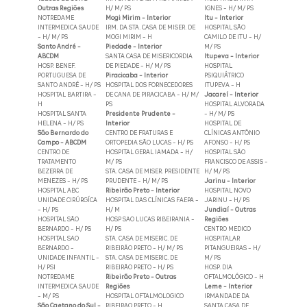
Outras Regiões
H/ M/ PS
IGNES - H/ M/ PS
NOTREDAME
Mogi Mirim - Interior
Itu - Interior
INTERMEDICA SAUDE
IRM. DA STA. CASA DE MISER. DE
HOSPITAL SÃO
- H/ M/ PS
MOGI MIRIM - H
CAMILO DE ITU - H/
Santo André -
Piedade - Interior
M/ PS
ABCDM
SANTA CASA DE MISERICORDIA
Itupeva - Interior
HOSP. BENEF.
DE PIEDADE - H/ M/ PS
HOSPITAL
PORTUGUESA DE
Piracicaba - Interior
PSIQUIÁTRICO
SANTO ANDRÉ - H/ PS
HOSPITAL DOS FORNECEDORES
ITUPEVA - H
HOSPITAL BARTIRA -
DE CANA DE PIRACICABA - H/ M/
Jacareí - Interior
H
PS
HOSPITAL ALVORADA
HOSPITAL SANTA
Presidente Prudente -
- H/ M/ PS
HELENA - H/ PS
Interior
HOSPITAL DE
São Bernardo do
CENTRO DE FRATURAS E
CLÍNICAS ANTÔNIO
Campo - ABCDM
ORTOPEDIA SÃO LUCAS - H/ PS
AFONSO - H/ PS
CENTRO DE
HOSPITAL GERAL IAMADA - H/
HOSPITAL SÃO
TRATAMENTO
M/ PS
FRANCISCO DE ASSIS -
BEZERRA DE
STA. CASA DE MISER. PRESIDENTE
H/ M/ PS
MENEZES - H/ PS
PRUDENTE - H/ M/ PS
Jarinu - Interior
HOSPITAL ABC
Ribeirão Preto - Interior
HOSPITAL NOVO
UNIDADE CIRÚRGÍCA
HOSPITAL DAS CLÍNICAS FAEPA -
JARINU - H/ PS
- H/ PS
H/ M
Jundiaí - Outras
HOSPITAL SÃO
HOSP SAO LUCAS RIBEIRANIA -
Regiões
BERNARDO - H/ PS
H/ PS
CENTRO MEDICO
HOSPITAL SAO
STA. CASA DE MISERIC. DE
HOSPITALAR
BERNARDO -
RIBEIRÃO PRETO - H/ M/ PS
PITANGUEIRAS - H/
UNIDADE INFANTIL -
STA. CASA DE MISERIC. DE
M/ PS
H/ PSI
RIBEIRÃO PRETO - H/ PS
HOSP. DIA
NOTREDAME
Ribeirão Preto - Outras
OFTALMOLÓGICO - H
INTERMEDICA SAUDE
Regiões
Leme - Interior
- M/ PS
HOSPITAL OFTALMOLOGICO
IRMANDADE DA
São Caetano do Sul -
RIBEIRAO PRETO - H
SANTA CASA DE