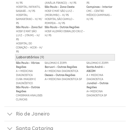
H/ PS
(ANÁLIA FRANCO) - H/ PS
PS
HOSPITAL INFANTIL
São Paulo - Zona Oeste
Campinas - Interior
SABARÁ - H/ PS
HOSP. E MAT. SÃO LUIZ -
CMC - CENTRO
HOSPITAL
(MORUMBI) - H/ PS
MÉDICO CAMPINAS -
SAMARITANO - H/ M/
HOSPITAL SÃO CAMILO -
H/ PS
PS
POMPEIA - H/ PS
São Paulo - Zona Sul
São Paulo - Outras Regiões
HOSP. E MAT. SÃO
HOSP. ALEMÃO OSWALDO CRUZ -
LUIZ - (ITAIM) - H/
H/ PS
PS
HOSPITAL DO
CORAÇÃO - HCOR - H/
PS
Laboratórios
(9)
São Paulo - Várias
SALOMAO E ZOPPI.
SALOMAO E ZOPPI
Regiões
Barueri - Outras Regiões
Santo André -
A + MEDICINA
A+ MEDICINA DIAGNOSTICA
ABCDM
DIAGNOSTICA
Osasco - Outras Regiões
A + MEDICINA
CURA IMAGEM E
A+ MEDICINA DIAGNOSTICA SP
DIAGNOSTICA
DIAGNÓSTICO
Jundiaí - Outras
São Paulo - Outras
Regiões
Regiões
A+ MEDICINA
CIMERMAN ANALISES
DIAGNOSTICA SP
CLINICAS
Rio de Janeiro
Santa Catarina