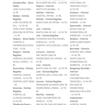
Carapicuíba - Zona
DE GUARATINGUETA - H/ M/ PS
HOSP. GERAL DR.
Oeste
Itapira - Interior
FRANCISCO TOZZI -
HOSP. ALPHA MED -
INSTITUTO BAIRRAL - H
H/ M/ PS
H/ PS
Itatiba - Interior
Amparo - Interior
Osasco - Outras
HOSPITAL ITATIBA - H/ PS
BENEFICENCIA
Regiões
Itatiba - Outras Regiões
PORTUGUESA DE
HOSP CRUZEIRO DO
SANTA CASA DE ITATIBA - H/ M/
AMPARO - H/ PS
SUL - H/ M/ PS
PS
Aparecida - Interior
HOSP. E MAT. NOSSA
Jaú - Interior
SANTA CASA DE
SENHORA DE FÁTIMA
SANTA CASA DE JAÚ - H/ M/ PS
MISERICÓRDIA DE
- H/ PS
Jaú - Outras Regiões
APARECIDA - H/ M/ PS
Itapevi - Zona Oeste
FUNDACAO DOUTOR AMARAL
Atibaia - Interior
HOSPITAL E
CARVALHO - H/ PS
HOSP. ALBERT SABIN -
MATERNIDADE NOVA
HOSPITAL DE OLHOS SAO JUDAS
H/ M/ PS
VIDA - H/ PS
- H
Barretos - Interior
Itapevi - Outras
Limeira - Interior
HOSPITAL SÃO JORGE
Regiões
IRM. SANTA CASA DE
- H/ M/ PS
HOSPITAL CRUZEIRO
MISERICORDIA DE LIMEIRA - H/
SANTA CASA DE
DO SUL ITAPEVI - H/
M/ PS
MISERICÓRDIA DE
PS
Lins - Interior
BARRETOS - H/ M/ PS
Guarulhos - Outras
SANTA CASA DE LINS - H/ M/ PS
Bragança Paulista -
Regiões
Lins - Outras Regiões
Interior
HOSPITAL CARLOS
HOSPITAL SAO LUCAS LINS - H/
HOSPITAL
CHAGAS - H/ M/ PS
M/ PS
UNIVERSITARIO SÃO
HOSPITAL NEXT SEISA
Lorena - Outras Regiões
FRANCISCO - H/ M/ PS
- PS
IRMANDADE DA SANTA CASA DE
STA CASA DE
Caieiras - Outras
MISERICÓRDIA LORENA - H/ M/
MISERICÓRDIA
Regiões
PS
BRAGANCA PAULISTA
HOSPITAL DE
Marília - Interior
- H/ M/ PS
CLINICAS CAIEIRAS -
HOSP. UNIVERSITÁRIO DE
Indaiatuba -
H/ M/ PS
MARILIA - H/ PS
Interior
Taboão da Serra -
IRM DA STA CASA MIS MARILIA -
HOSPITAL SANTA