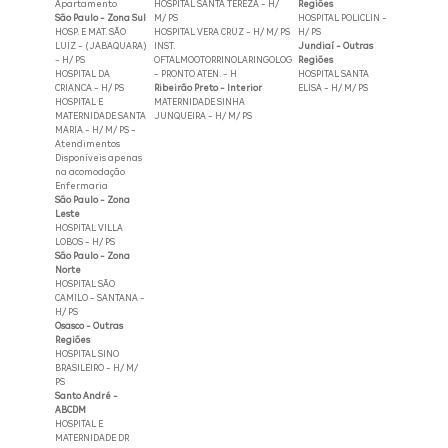
Apartamento
HOSPITAL SANTA TEREZA - H/
Regiões
São Paulo - Zona Sul
M/ PS
HOSPITAL POLICLIN -
HOSP. E MAT. SÃO
HOSPITAL VERA CRUZ - H/ M/ PS
H/ PS
LUIZ - (JABAQUARA)
INST.
Jundiaí - Outras
- H/ PS
OFTALMOOTORRINOLARINGOLOG
Regiões
HOSPITAL DA
- PRONTO ATEN. - H
HOSPITAL SANTA
CRIANCA - H/ PS
Ribeirão Preto - Interior
ELISA - H/ M/ PS
HOSPITAL E
MATERNIDADE SINHA
MATERNIDADE SANTA
JUNQUEIRA - H/ M/ PS
MARIA - H/ M/ PS -
Atendimentos
Disponíveis apenas
na acomodação
Enfermaria
São Paulo - Zona
Leste
HOSPITAL VILLA
LOBOS - H/ PS
São Paulo - Zona
Norte
HOSPITAL SÃO
CAMILO - SANTANA -
H/ PS
Osasco - Outras
Regiões
HOSPITAL SINO
BRASILEIRO - H/ M/
PS
Santo André -
ABCDM
HOSPITAL E
MATERNIDADE DR