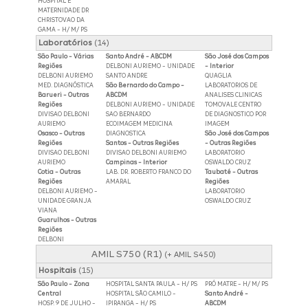
HOSPITAL E
MATERNIDADE DR
CHRISTOVAO DA
GAMA - H/ M/ PS
Laboratórios
(14)
São Paulo - Várias
Santo André - ABCDM
São José dos Campos
Regiões
DELBONI AURIEMO - UNIDADE
- Interior
DELBONI AURIEMO
SANTO ANDRE
QUAGLIA
MED. DIAGNÓSTICA
São Bernardo do Campo -
LABORATORIOS DE
Barueri - Outras
ABCDM
ANALISES CLINICAS
Regiões
DELBONI AURIEMO - UNIDADE
TOMOVALE CENTRO
DIVISAO DELBONI
SAO BERNARDO
DE DIAGNOSTICO POR
AURIEMO
ECOIMAGEM MEDICINA
IMAGEM
Osasco - Outras
DIAGNOSTICA
São José dos Campos
Regiões
Santos - Outras Regiões
- Outras Regiões
DIVISAO DELBONI
DIVISAO DELBONI AURIEMO
LABORATORIO
AURIEMO
Campinas - Interior
OSWALDO CRUZ
Cotia - Outras
LAB. DR. ROBERTO FRANCO DO
Taubaté - Outras
Regiões
AMARAL
Regiões
DELBONI AURIEMO -
LABORATORIO
UNIDADE GRANJA
OSWALDO CRUZ
VIANA
Guarulhos - Outras
Regiões
DELBONI
AMIL S750 (R1)
(+ AMIL S450)
Hospitais
(15)
São Paulo - Zona
HOSPITAL SANTA PAULA - H/ PS
PRÓ MATRE - H/ M/ PS
Central
HOSPITAL SÃO CAMILO -
Santo André -
HOSP. 9 DE JULHO -
IPIRANGA - H/ PS
ABCDM