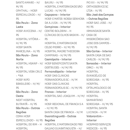
SANTO AMARO - H/
BAURU - H/ PS
PIO XII - H/ M/ PS
M/ PS
HOSPITAL E MATERNIDADE SÃO
ORTHOSERVICE SC
OPHTHAL - HOSP.
LUCAS - H/ M/ PS
LTDA - H/ PS
ESPECIALIZADO - H/
Caçapava - Interior
São José dos Campos
PS
HOSP. E MATER. NOSSA SENHORA
- Outras Regiões
São Paulo - Zona
DA AJUDA - H/ M/ PS
HOSP. SAO JOSE - H/
Leste
Campinas - Interior
M/ PS
HOSP. AVICCENA - H/
CENTRO BOLDRINI - H
IRMANDADE SANTA
PS
CLÍNICAS DE OLHOS RASKIN - H/
CASA DE
HOSPITAL VITÓRIA -
PS
MISERICÓRDIA SAO
H/ M/ PS
HOSPITAL E MATERNIDADE
JOSE DOS CAMPOS -
HOSP. SANTA
CELSO PIERRO - H/ M/ PS
H/ M/ PS
MARCELINA - H/ PS
HOSPITAL MADRE THEODORA
São Carlos - Interior
São Paulo - Zona
CAMPINAS - H/ M/ PS
SANTA CASA DE SAO
Norte
Cosmópolis - Interior
CARLOS - H/ M/ PS
HOSPITAL HSANP - H/
HOSP BENEFICENTE SANTA
Sorocaba - Interior
M/ PS
GERTRUDES - H/ M/ PS
GPACI - H/ PS
HOSPITAL VERA CRUZ
Fernandópolis - Interior
HOSPITAL
- *NA
HOSP. DAS CLINICAS
EVANGÉLICO DE
HOSP. NIPO
FERNANDOPOLIS SC - H/ M
SOROCABA - H/ PS
BRASILEIRO - H/ M/
HOSP. DAS CLINICAS
HOSPITAL
PS
FERNANDOPOLIS SC - H/ M/ PS
OFTALMOLOGICO DE
São Paulo - Zona
Franca - Interior
SOROCABA - H/ PS
Oeste
HOSPITAL SAO JOAQUIM - H/ M/
HOSPITAL
NEXT HOSPITAL
PS
SAMARITANO
BUTANTÃ - H/ PS
HOSP. REGIONAL DE FRANCA S A
SOROCABA - H/ M/ PS
São Paulo - Outras
- H/ M/ PS
HOSPITAL SANTA
Regiões
SANTA CASA DE FRANCA - H/ M
LUCINDA - H/ M
CEMA HOSP.
Guaratinguetá - Outras
Votorantim -
ESPECILIZADO - H/ PS
Regiões
Interior
HOSPITAL DO RIM - H
HOSPITAL E MATERNIDADE FREI
HOSPMED SERVIÇOS
HOSPITAL
GALVAO GUARATINGUETA - H/
MEDICOS - H/ PS