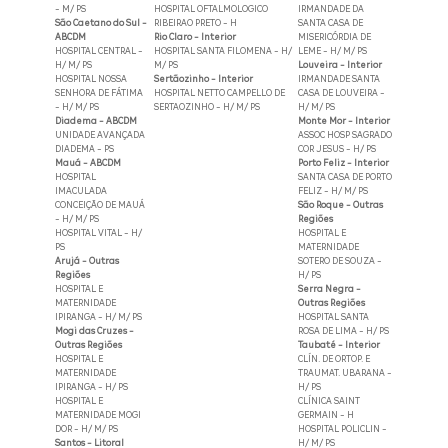
- M/ PS
HOSPITAL OFTALMOLOGICO
IRMANDADE DA
São Caetano do Sul -
RIBEIRAO PRETO - H
SANTA CASA DE
ABCDM
Rio Claro - Interior
MISERICÓRDIA DE
HOSPITAL CENTRAL -
HOSPITAL SANTA FILOMENA - H/
LEME - H/ M/ PS
H/ M/ PS
M/ PS
Louveira - Interior
HOSPITAL NOSSA
Sertãozinho - Interior
IRMANDADE SANTA
SENHORA DE FÁTIMA
HOSPITAL NETTO CAMPELLO DE
CASA DE LOUVEIRA -
- H/ M/ PS
SERTAOZINHO - H/ M/ PS
H/ M/ PS
Diadema - ABCDM
Monte Mor - Interior
UNIDADE AVANÇADA
ASSOC HOSP SAGRADO
DIADEMA - PS
COR JESUS - H/ PS
Mauá - ABCDM
Porto Feliz - Interior
HOSPITAL
SANTA CASA DE PORTO
IMACULADA
FELIZ - H/ M/ PS
CONCEIÇÃO DE MAUÁ
São Roque - Outras
- H/ M/ PS
Regiões
HOSPITAL VITAL - H/
HOSPITAL E
PS
MATERNIDADE
Arujá - Outras
SOTERO DE SOUZA -
Regiões
H/ PS
HOSPITAL E
Serra Negra -
MATERNIDADE
Outras Regiões
IPIRANGA - H/ M/ PS
HOSPITAL SANTA
Mogi das Cruzes -
ROSA DE LIMA - H/ PS
Outras Regiões
Taubaté - Interior
HOSPITAL E
CLÍN. DE ORTOP. E
MATERNIDADE
TRAUMAT. UBARANA -
IPIRANGA - H/ PS
H/ PS
HOSPITAL E
CLÍNICA SAINT
MATERNIDADE MOGI
GERMAIN - H
DOR - H/ M/ PS
HOSPITAL POLICLIN -
Santos - Litoral
H/ M/ PS