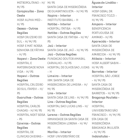
METROPOLITANO - H/
M/ PS
Águas de Lindóia -
M/ PS
SANTA CASA DE MISERICÓRDIA
Interior
Carapicuíba - Zona
DE GUARATINGUETA - H/ M/ PS
HOSP. GERAL DR.
Oeste
Itapira - Interior
FRANCISCO TOZZI -
HOSP. ALPHA MED -
INSTITUTO BAIRRAL - H
H/ M/ PS
H/ PS
Itatiba - Interior
Amparo - Interior
Osasco - Outras
HOSPITAL ITATIBA - H/ PS
BENEFICENCIA
Regiões
Itatiba - Outras Regiões
PORTUGUESA DE
HOSP CRUZEIRO DO
SANTA CASA DE ITATIBA - H/ M/
AMPARO - H/ PS
SUL - H/ M/ PS
PS
Aparecida - Interior
HOSP. E MAT. NOSSA
Jaú - Interior
SANTA CASA DE
SENHORA DE FÁTIMA
SANTA CASA DE JAÚ - H/ M/ PS
MISERICÓRDIA DE
- H/ PS
Jaú - Outras Regiões
APARECIDA - H/ M/ PS
Itapevi - Zona Oeste
FUNDACAO DOUTOR AMARAL
Atibaia - Interior
HOSPITAL E
CARVALHO - H/ PS
HOSP. ALBERT SABIN -
MATERNIDADE NOVA
HOSPITAL DE OLHOS SAO JUDAS
H/ M/ PS
VIDA - H/ PS
- H
Barretos - Interior
Itapevi - Outras
Limeira - Interior
HOSPITAL SÃO JORGE
Regiões
IRM. SANTA CASA DE
- H/ M/ PS
HOSPITAL CRUZEIRO
MISERICORDIA DE LIMEIRA - H/
SANTA CASA DE
DO SUL ITAPEVI - H/
M/ PS
MISERICÓRDIA DE
PS
Lins - Interior
BARRETOS - H/ M/ PS
Guarulhos - Outras
SANTA CASA DE LINS - H/ M/ PS
Bragança Paulista -
Regiões
Lins - Outras Regiões
Interior
HOSPITAL CARLOS
HOSPITAL SAO LUCAS LINS - H/
HOSPITAL
CHAGAS - H/ M/ PS
M/ PS
UNIVERSITARIO SÃO
HOSPITAL NEXT SEISA
Lorena - Outras Regiões
FRANCISCO - H/ M/ PS
- PS
IRMANDADE DA SANTA CASA DE
STA CASA DE
Caieiras - Outras
MISERICÓRDIA LORENA - H/ M/
MISERICÓRDIA
Regiões
PS
BRAGANCA PAULISTA
HOSPITAL DE
Marília - Interior
- H/ M/ PS
CLINICAS CAIEIRAS -
HOSP. UNIVERSITÁRIO DE
Indaiatuba -