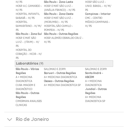
H/ PS
São Paulo - Zona Leste
HOSP. SÃO LUIZ -
HOSP. A.C. CAMARGO -
HOSP. E MAT. SÃO LUIZ -
UNID. BRASIL - H/ M/
H/ PS
(ANÁLIA FRANCO) - H/ PS
PS
HOSPITAL INFANTIL
São Paulo - Zona Oeste
Campinas - Interior
SABARÁ - H/ PS
HOSP. E MAT. SÃO LUIZ -
CMC - CENTRO
HOSPITAL
(MORUMBI) - H/ PS
MÉDICO CAMPINAS -
SAMARITANO - H/ M/
HOSPITAL SÃO CAMILO -
H/ PS
PS
POMPEIA - H/ PS
São Paulo - Zona Sul
São Paulo - Outras Regiões
HOSP. E MAT. SÃO
HOSP. ALEMÃO OSWALDO CRUZ -
LUIZ - (ITAIM) - H/
H/ PS
PS
HOSPITAL DO
CORAÇÃO - HCOR - H/
PS
Laboratórios
(9)
São Paulo - Várias
SALOMAO E ZOPPI.
SALOMAO E ZOPPI
Regiões
Barueri - Outras Regiões
Santo André -
A + MEDICINA
A+ MEDICINA DIAGNOSTICA
ABCDM
DIAGNOSTICA
Osasco - Outras Regiões
A + MEDICINA
CURA IMAGEM E
A+ MEDICINA DIAGNOSTICA SP
DIAGNOSTICA
DIAGNÓSTICO
Jundiaí - Outras
São Paulo - Outras
Regiões
Regiões
A+ MEDICINA
CIMERMAN ANALISES
DIAGNOSTICA SP
CLINICAS
Rio de Janeiro