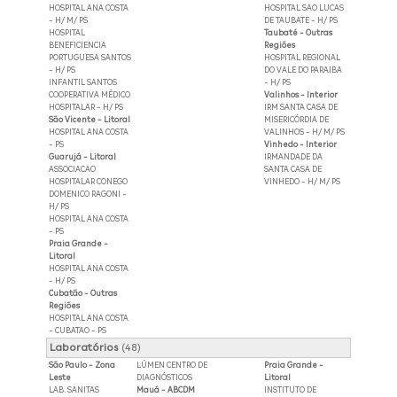
HOSPITAL ANA COSTA
HOSPITAL SAO LUCAS
- H/ M/ PS
DE TAUBATE - H/ PS
HOSPITAL
Taubaté - Outras
BENEFICIENCIA
Regiões
PORTUGUESA SANTOS
HOSPITAL REGIONAL
- H/ PS
DO VALE DO PARAIBA
INFANTIL SANTOS
- H/ PS
COOPERATIVA MÉDICO
Valinhos - Interior
HOSPITALAR - H/ PS
IRM SANTA CASA DE
São Vicente - Litoral
MISERICÓRDIA DE
HOSPITAL ANA COSTA
VALINHOS - H/ M/ PS
- PS
Vinhedo - Interior
Guarujá - Litoral
IRMANDADE DA
ASSOCIACAO
SANTA CASA DE
HOSPITALAR CONEGO
VINHEDO - H/ M/ PS
DOMENICO RAGONI -
H/ PS
HOSPITAL ANA COSTA
- PS
Praia Grande -
Litoral
HOSPITAL ANA COSTA
- H/ PS
Cubatão - Outras
Regiões
HOSPITAL ANA COSTA
- CUBATAO - PS
Laboratórios
(48)
São Paulo - Zona
LÚMEN CENTRO DE
Praia Grande -
Leste
DIAGNÓSTICOS
Litoral
LAB. SANITAS
Mauá - ABCDM
INSTITUTO DE