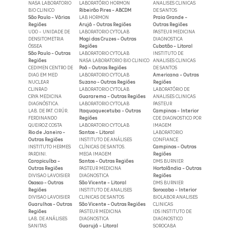
NASA LABORATORIO
LABORATÓRIO HORMON
ANALISES CLINICAS
BIO CLINICO
Ribeirão Pires - ABCDM
DE SANTOS
São Paulo - Várias
LAB HORMON
Praia Grande -
Regiões
Arujá - Outras Regiões
Outras Regiões
UDO - UNIDADE DE
LABORATORIO CYTOLAB
PASTEUR MEDICINA
DENSITOMETRIA
Mogi das Cruzes - Outras
DIAGNOSTICA
ÓSSEA
Regiões
Cubatão - Litoral
São Paulo - Outras
LABORATORIO CYTOLAB
INSTITUTO DE
Regiões
NASA LABORATORIO BIO CLINICO
ANALISES CLINICAS
CEDIMEN CENTRO DE
Poá - Outras Regiões
DE SANTOS
DIAG EM MED
LABORATORIO CYTOLAB
Americana - Outras
NUCLEAR
Suzano - Outras Regiões
Regiões
CLINRAD
LABORATORIO CYTOLAB
LABORATÓRIO DE
CRYA MEDICINA
Guararema - Outras Regiões
ANALISES CLINICAS
DIAGNÓSTICA.
LABORATORIO CYTOLAB
PASTEUR
LAB. DE PAT. CIRÚR.
Itaquaquecetuba - Outras
Campinas - Interior
FERDINANDO
Regiões
CDE DIAGNOSTICO POR
QUEIROZ COSTA
LABORATORIO CYTOLAB
IMAGEM
Rio de Janeiro -
Santos - Litoral
LABORATORIO
Outras Regiões
INSTITUTO DE ANÁLISES
CONFIANCE
INSTITUTO HERMES
CLÍNICAS DE SANTOS.
Campinas - Outras
PARDINI.
MEGA IMAGEM
Regiões
Carapicuíba -
Santos - Outras Regiões
DMS BURNIER
Outras Regiões
PASTEUR MEDICINA
Hortolândia - Outras
DIVISAO LAVOISIER
DIAGNOSTICA
Regiões
Osasco - Outras
São Vicente - Litoral
DMS BURNIER
Regiões
INSTITUTO DE ANALISES
Sorocaba - Interior
DIVISAO LAVOISIER
CLINICAS DE SANTOS
BIOLABOR ANALISES
Guarulhos - Outras
São Vicente - Outras Regiões
CLINICAS
Regiões
PASTEUR MEDICINA
IDS INSTITUTO DE
LAB. DE ANÁLISES
DIAGNOSTICA
DIAGNOSTICO
SANITAS
Guarujá - Litoral
SOROCABA