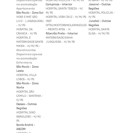
Disponíveis apenas
HOSPITAL POLICLIN - H/ M/ PS
ATIBAIA - H/ M/ PS
na acomodação
Campinas - Interior
Jacareí - Outras
Apartamento
HOSPITAL SANTA TEREZA - H/
Regiões
São Paulo - Zona Sul
M/ PS
HOSPITAL POLICLIN -
HOSP. E MAT. SÃO
HOSPITAL VERA CRUZ - H/ M/ PS
H/ PS
LUIZ - (JABAQUARA)
INST.
Jundiaí - Outras
- H/ PS
OFTALMOOTORRINOLARINGOLOG
Regiões
HOSPITAL DA
- PRONTO ATEN. - H
HOSPITAL SANTA
CRIANCA - H/ PS
Ribeirão Preto - Interior
ELISA - H/ M/ PS
HOSPITAL E
MATERNIDADE SINHA
MATERNIDADE SANTA
JUNQUEIRA - H/ M/ PS
MARIA - H/ M/ PS -
Atendimentos
Disponíveis apenas
na acomodação
Enfermaria
São Paulo - Zona
Leste
HOSPITAL VILLA
LOBOS - H/ PS
São Paulo - Zona
Norte
HOSPITAL SÃO
CAMILO - SANTANA -
H/ PS
Osasco - Outras
Regiões
HOSPITAL SINO
BRASILEIRO - H/ M/
PS
Santo André -
ABCDM