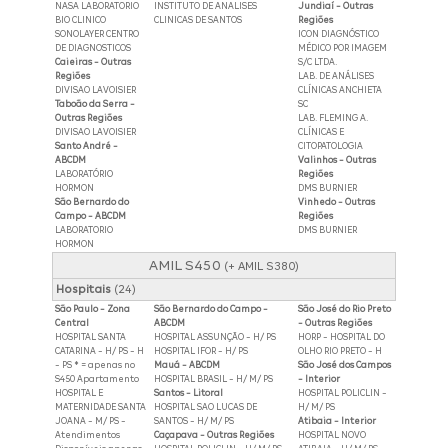
NASA LABORATORIO
INSTITUTO DE ANALISES
Jundiaí - Outras
BIO CLINICO
CLINICAS DE SANTOS
Regiões
SONOLAYER CENTRO
ICON DIAGNÓSTICO
DE DIAGNOSTICOS
MÉDICO POR IMAGEM
Caieiras - Outras
S/C LTDA.
Regiões
LAB. DE ANÁLISES
DIVISAO LAVOISIER
CLÍNICAS ANCHIETA
Taboão da Serra -
SC
Outras Regiões
LAB. FLEMING A.
DIVISAO LAVOISIER
CLÍNICAS E
Santo André -
CITOPATOLOGIA
ABCDM
Valinhos - Outras
LABORATÓRIO
Regiões
HORMON
DMS BURNIER
São Bernardo do
Vinhedo - Outras
Campo - ABCDM
Regiões
LABORATORIO
DMS BURNIER
HORMON
AMIL S450
(+ AMIL S380)
Hospitais
(24)
São Paulo - Zona
São Bernardo do Campo -
São José do Rio Preto
Central
ABCDM
- Outras Regiões
HOSPITAL SANTA
HOSPITAL ASSUNÇÃO - H/ PS
HORP - HOSPITAL DO
CATARINA - H/ PS - H
HOSPITAL IFOR - H/ PS
OLHO RIO PRETO - H
- PS * = apenas no
Mauá - ABCDM
São José dos Campos
S450 Apartamento
HOSPITAL BRASIL - H/ M/ PS
- Interior
HOSPITAL E
Santos - Litoral
HOSPITAL POLICLIN -
MATERNIDADE SANTA
HOSPITAL SAO LUCAS DE
H/ M/ PS
JOANA - M/ PS -
SANTOS - H/ M/ PS
Atibaia - Interior
Atendimentos
Caçapava - Outras Regiões
HOSPITAL NOVO