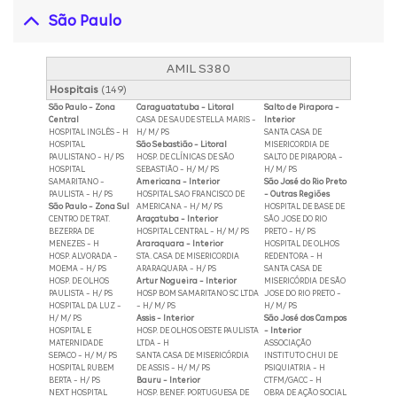
São Paulo
AMIL S380
Hospitais
(149)
São Paulo - Zona
Caraguatatuba - Litoral
Salto de Pirapora -
Central
CASA DE SAUDE STELLA MARIS -
Interior
HOSPITAL INGLÊS - H
H/ M/ PS
SANTA CASA DE
HOSPITAL
São Sebastião - Litoral
MISERICORDIA DE
PAULISTANO - H/ PS
HOSP. DE CLÍNICAS DE SÃO
SALTO DE PIRAPORA -
HOSPITAL
SEBASTIÃO - H/ M/ PS
H/ M/ PS
SAMARITANO -
Americana - Interior
São José do Rio Preto
PAULISTA - H/ PS
HOSPITAL SAO FRANCISCO DE
- Outras Regiões
São Paulo - Zona Sul
AMERICANA - H/ M/ PS
HOSPITAL DE BASE DE
CENTRO DE TRAT.
Araçatuba - Interior
SÃO JOSE DO RIO
BEZERRA DE
HOSPITAL CENTRAL - H/ M/ PS
PRETO - H/ PS
MENEZES - H
Araraquara - Interior
HOSPITAL DE OLHOS
HOSP. ALVORADA -
STA. CASA DE MISERICORDIA
REDENTORA - H
MOEMA - H/ PS
ARARAQUARA - H/ PS
SANTA CASA DE
HOSP. DE OLHOS
Artur Nogueira - Interior
MISERICÓRDIA DE SÃO
PAULISTA - H/ PS
HOSP BOM SAMARITANO SC LTDA
JOSE DO RIO PRETO -
HOSPITAL DA LUZ -
- H/ M/ PS
H/ M/ PS
H/ M/ PS
Assis - Interior
São José dos Campos
HOSPITAL E
HOSP. DE OLHOS OESTE PAULISTA
- Interior
MATERNIDADE
LTDA - H
ASSOCIAÇÃO
SEPACO - H/ M/ PS
SANTA CASA DE MISERICÓRDIA
INSTITUTO CHUI DE
HOSPITAL RUBEM
DE ASSIS - H/ M/ PS
PSIQUIATRIA - H
BERTA - H/ PS
Bauru - Interior
CTFM/GACC - H
NEXT HOSPITAL
HOSP. BENEF. PORTUGUESA DE
OBRA DE AÇÃO SOCIAL