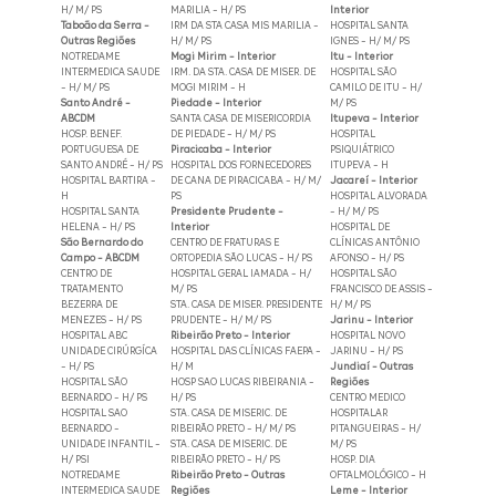
H/ M/ PS
MARILIA - H/ PS
Interior
Taboão da Serra -
IRM DA STA CASA MIS MARILIA -
HOSPITAL SANTA
Outras Regiões
H/ M/ PS
IGNES - H/ M/ PS
NOTREDAME
Mogi Mirim - Interior
Itu - Interior
INTERMEDICA SAUDE
IRM. DA STA. CASA DE MISER. DE
HOSPITAL SÃO
- H/ M/ PS
MOGI MIRIM - H
CAMILO DE ITU - H/
Santo André -
Piedade - Interior
M/ PS
ABCDM
SANTA CASA DE MISERICORDIA
Itupeva - Interior
HOSP. BENEF.
DE PIEDADE - H/ M/ PS
HOSPITAL
PORTUGUESA DE
Piracicaba - Interior
PSIQUIÁTRICO
SANTO ANDRÉ - H/ PS
HOSPITAL DOS FORNECEDORES
ITUPEVA - H
HOSPITAL BARTIRA -
DE CANA DE PIRACICABA - H/ M/
Jacareí - Interior
H
PS
HOSPITAL ALVORADA
HOSPITAL SANTA
Presidente Prudente -
- H/ M/ PS
HELENA - H/ PS
Interior
HOSPITAL DE
São Bernardo do
CENTRO DE FRATURAS E
CLÍNICAS ANTÔNIO
Campo - ABCDM
ORTOPEDIA SÃO LUCAS - H/ PS
AFONSO - H/ PS
CENTRO DE
HOSPITAL GERAL IAMADA - H/
HOSPITAL SÃO
TRATAMENTO
M/ PS
FRANCISCO DE ASSIS -
BEZERRA DE
STA. CASA DE MISER. PRESIDENTE
H/ M/ PS
MENEZES - H/ PS
PRUDENTE - H/ M/ PS
Jarinu - Interior
HOSPITAL ABC
Ribeirão Preto - Interior
HOSPITAL NOVO
UNIDADE CIRÚRGÍCA
HOSPITAL DAS CLÍNICAS FAEPA -
JARINU - H/ PS
- H/ PS
H/ M
Jundiaí - Outras
HOSPITAL SÃO
HOSP SAO LUCAS RIBEIRANIA -
Regiões
BERNARDO - H/ PS
H/ PS
CENTRO MEDICO
HOSPITAL SAO
STA. CASA DE MISERIC. DE
HOSPITALAR
BERNARDO -
RIBEIRÃO PRETO - H/ M/ PS
PITANGUEIRAS - H/
UNIDADE INFANTIL -
STA. CASA DE MISERIC. DE
M/ PS
H/ PSI
RIBEIRÃO PRETO - H/ PS
HOSP. DIA
NOTREDAME
Ribeirão Preto - Outras
OFTALMOLÓGICO - H
INTERMEDICA SAUDE
Regiões
Leme - Interior