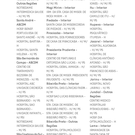
Outras Regiões
H/ M/ PS
IGNES - H/ M/ PS
NOTREDAME
Mogi Mirim - Interior
Itu - Interior
INTERMEDICA SAUDE
IRM. DA STA. CASA DE MISER. DE
HOSPITAL SÃO
- H/ M/ PS
MOGI MIRIM - H
CAMILO DE ITU - H/
Santo André -
Piedade - Interior
M/ PS
ABCDM
SANTA CASA DE MISERICORDIA
Itupeva - Interior
HOSP. BENEF.
DE PIEDADE - H/ M/ PS
HOSPITAL
PORTUGUESA DE
Piracicaba - Interior
PSIQUIÁTRICO
SANTO ANDRÉ - H/ PS
HOSPITAL DOS FORNECEDORES
ITUPEVA - H
HOSPITAL BARTIRA -
DE CANA DE PIRACICABA - H/ M/
Jacareí - Interior
H
PS
HOSPITAL ALVORADA
HOSPITAL SANTA
Presidente Prudente -
- H/ M/ PS
HELENA - H/ PS
Interior
HOSPITAL DE
São Bernardo do
CENTRO DE FRATURAS E
CLÍNICAS ANTÔNIO
Campo - ABCDM
ORTOPEDIA SÃO LUCAS - H/ PS
AFONSO - H/ PS
CENTRO DE
HOSPITAL GERAL IAMADA - H/
HOSPITAL SÃO
TRATAMENTO
M/ PS
FRANCISCO DE ASSIS -
BEZERRA DE
STA. CASA DE MISER. PRESIDENTE
H/ M/ PS
MENEZES - H/ PS
PRUDENTE - H/ M/ PS
Jarinu - Interior
HOSPITAL ABC
Ribeirão Preto - Interior
HOSPITAL NOVO
UNIDADE CIRÚRGÍCA
HOSPITAL DAS CLÍNICAS FAEPA -
JARINU - H/ PS
- H/ PS
H/ M
Jundiaí - Outras
HOSPITAL SÃO
HOSP SAO LUCAS RIBEIRANIA -
Regiões
BERNARDO - H/ PS
H/ PS
CENTRO MEDICO
HOSPITAL SAO
STA. CASA DE MISERIC. DE
HOSPITALAR
BERNARDO -
RIBEIRÃO PRETO - H/ M/ PS
PITANGUEIRAS - H/
UNIDADE INFANTIL -
STA. CASA DE MISERIC. DE
M/ PS
H/ PSI
RIBEIRÃO PRETO - H/ PS
HOSP. DIA
NOTREDAME
Ribeirão Preto - Outras
OFTALMOLÓGICO - H
INTERMEDICA SAUDE
Regiões
Leme - Interior
- M/ PS
HOSPITAL OFTALMOLOGICO
IRMANDADE DA
São Caetano do Sul -
RIBEIRAO PRETO - H
SANTA CASA DE