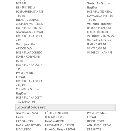
HOSPITAL
Taubaté - Outras
BENEFICIENCIA
Regiões
PORTUGUESA SANTOS
HOSPITAL REGIONAL
- H/ PS
DO VALE DO PARAIBA
INFANTIL SANTOS
- H/ PS
COOPERATIVA MÉDICO
Valinhos - Interior
HOSPITALAR - H/ PS
IRM SANTA CASA DE
São Vicente - Litoral
MISERICÓRDIA DE
HOSPITAL ANA COSTA
VALINHOS - H/ M/ PS
- PS
Vinhedo - Interior
Guarujá - Litoral
IRMANDADE DA
ASSOCIACAO
SANTA CASA DE
HOSPITALAR CONEGO
VINHEDO - H/ M/ PS
DOMENICO RAGONI -
H/ PS
HOSPITAL ANA COSTA
- PS
Praia Grande -
Litoral
HOSPITAL ANA COSTA
- H/ PS
Cubatão - Outras
Regiões
HOSPITAL ANA COSTA
- CUBATAO - PS
Laboratórios
(48)
São Paulo - Zona
LÚMEN CENTRO DE
Praia Grande -
Leste
DIAGNÓSTICOS
Litoral
LAB. SANITAS
Mauá - ABCDM
INSTITUTO DE
NASA LABORATORIO
LABORATÓRIO HORMON
ANALISES CLINICAS
BIO CLINICO
Ribeirão Pires - ABCDM
DE SANTOS