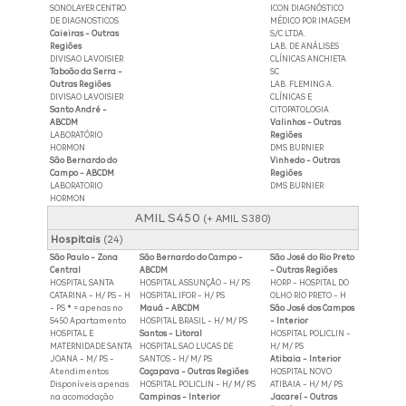
SONOLAYER CENTRO
ICON DIAGNÓSTICO
DE DIAGNOSTICOS
MÉDICO POR IMAGEM
Caieiras - Outras
S/C LTDA.
Regiões
LAB. DE ANÁLISES
DIVISAO LAVOISIER
CLÍNICAS ANCHIETA
Taboão da Serra -
SC
Outras Regiões
LAB. FLEMING A.
DIVISAO LAVOISIER
CLÍNICAS E
Santo André -
CITOPATOLOGIA
ABCDM
Valinhos - Outras
LABORATÓRIO
Regiões
HORMON
DMS BURNIER
São Bernardo do
Vinhedo - Outras
Campo - ABCDM
Regiões
LABORATORIO
DMS BURNIER
HORMON
AMIL S450
(+ AMIL S380)
Hospitais
(24)
São Paulo - Zona
São Bernardo do Campo -
São José do Rio Preto
Central
ABCDM
- Outras Regiões
HOSPITAL SANTA
HOSPITAL ASSUNÇÃO - H/ PS
HORP - HOSPITAL DO
CATARINA - H/ PS - H
HOSPITAL IFOR - H/ PS
OLHO RIO PRETO - H
- PS * = apenas no
Mauá - ABCDM
São José dos Campos
S450 Apartamento
HOSPITAL BRASIL - H/ M/ PS
- Interior
HOSPITAL E
Santos - Litoral
HOSPITAL POLICLIN -
MATERNIDADE SANTA
HOSPITAL SAO LUCAS DE
H/ M/ PS
JOANA - M/ PS -
SANTOS - H/ M/ PS
Atibaia - Interior
Atendimentos
Caçapava - Outras Regiões
HOSPITAL NOVO
Disponíveis apenas
HOSPITAL POLICLIN - H/ M/ PS
ATIBAIA - H/ M/ PS
na acomodação
Campinas - Interior
Jacareí - Outras