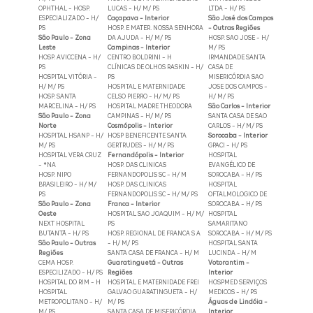
OPHTHAL - HOSP.
LUCAS - H/ M/ PS
LTDA - H/ PS
ESPECIALIZADO - H/
Caçapava - Interior
São José dos Campos
PS
HOSP. E MATER. NOSSA SENHORA
- Outras Regiões
São Paulo - Zona
DA AJUDA - H/ M/ PS
HOSP. SAO JOSE - H/
Leste
Campinas - Interior
M/ PS
HOSP. AVICCENA - H/
CENTRO BOLDRINI - H
IRMANDADE SANTA
PS
CLÍNICAS DE OLHOS RASKIN - H/
CASA DE
HOSPITAL VITÓRIA -
PS
MISERICÓRDIA SAO
H/ M/ PS
HOSPITAL E MATERNIDADE
JOSE DOS CAMPOS -
HOSP. SANTA
CELSO PIERRO - H/ M/ PS
H/ M/ PS
MARCELINA - H/ PS
HOSPITAL MADRE THEODORA
São Carlos - Interior
São Paulo - Zona
CAMPINAS - H/ M/ PS
SANTA CASA DE SAO
Norte
Cosmópolis - Interior
CARLOS - H/ M/ PS
HOSPITAL HSANP - H/
HOSP BENEFICENTE SANTA
Sorocaba - Interior
M/ PS
GERTRUDES - H/ M/ PS
GPACI - H/ PS
HOSPITAL VERA CRUZ
Fernandópolis - Interior
HOSPITAL
- *NA
HOSP. DAS CLINICAS
EVANGÉLICO DE
HOSP. NIPO
FERNANDOPOLIS SC - H/ M
SOROCABA - H/ PS
BRASILEIRO - H/ M/
HOSP. DAS CLINICAS
HOSPITAL
PS
FERNANDOPOLIS SC - H/ M/ PS
OFTALMOLOGICO DE
São Paulo - Zona
Franca - Interior
SOROCABA - H/ PS
Oeste
HOSPITAL SAO JOAQUIM - H/ M/
HOSPITAL
NEXT HOSPITAL
PS
SAMARITANO
BUTANTÃ - H/ PS
HOSP. REGIONAL DE FRANCA S A
SOROCABA - H/ M/ PS
São Paulo - Outras
- H/ M/ PS
HOSPITAL SANTA
Regiões
SANTA CASA DE FRANCA - H/ M
LUCINDA - H/ M
CEMA HOSP.
Guaratinguetá - Outras
Votorantim -
ESPECILIZADO - H/ PS
Regiões
Interior
HOSPITAL DO RIM - H
HOSPITAL E MATERNIDADE FREI
HOSPMED SERVIÇOS
HOSPITAL
GALVAO GUARATINGUETA - H/
MEDICOS - H/ PS
METROPOLITANO - H/
M/ PS
Águas de Lindóia -
M/ PS
SANTA CASA DE MISERICÓRDIA
Interior