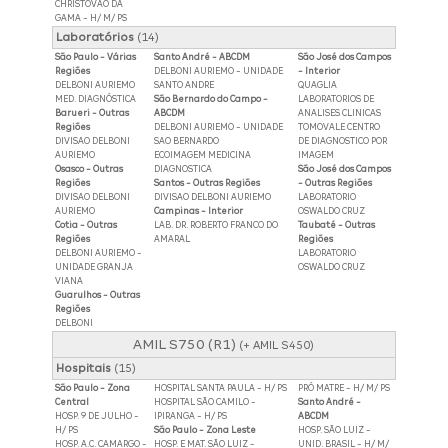
CHRISTOVAO DA
GAMA - H/ M/ PS
Laboratórios
(14)
São Paulo - Várias
Santo André - ABCDM
São José dos Campos
Regiões
DELBONI AURIEMO - UNIDADE
- Interior
DELBONI AURIEMO
SANTO ANDRE
QUAGLIA
MED. DIAGNÓSTICA
São Bernardo do Campo -
LABORATORIOS DE
Barueri - Outras
ABCDM
ANALISES CLINICAS
Regiões
DELBONI AURIEMO - UNIDADE
TOMOVALE CENTRO
DIVISAO DELBONI
SAO BERNARDO
DE DIAGNOSTICO POR
AURIEMO
ECOIMAGEM MEDICINA
IMAGEM
Osasco - Outras
DIAGNOSTICA
São José dos Campos
Regiões
Santos - Outras Regiões
- Outras Regiões
DIVISAO DELBONI
DIVISAO DELBONI AURIEMO
LABORATORIO
AURIEMO
Campinas - Interior
OSWALDO CRUZ
Cotia - Outras
LAB. DR. ROBERTO FRANCO DO
Taubaté - Outras
Regiões
AMARAL
Regiões
DELBONI AURIEMO -
LABORATORIO
UNIDADE GRANJA
OSWALDO CRUZ
VIANA
Guarulhos - Outras
Regiões
DELBONI
AMIL S750 (R1)
(+ AMIL S450)
Hospitais
(15)
São Paulo - Zona
HOSPITAL SANTA PAULA - H/ PS
PRÓ MATRE - H/ M/ PS
Central
HOSPITAL SÃO CAMILO -
Santo André -
HOSP. 9 DE JULHO -
IPIRANGA - H/ PS
ABCDM
H/ PS
São Paulo - Zona Leste
HOSP. SÃO LUIZ -
HOSP. A.C. CAMARGO -
HOSP. E MAT. SÃO LUIZ -
UNID. BRASIL - H/ M/