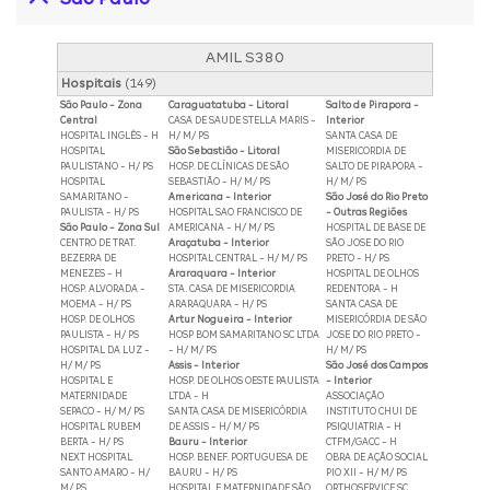
AMIL S380
Hospitais
(149)
São Paulo - Zona
Caraguatatuba - Litoral
Salto de Pirapora -
Central
CASA DE SAUDE STELLA MARIS -
Interior
HOSPITAL INGLÊS - H
H/ M/ PS
SANTA CASA DE
HOSPITAL
São Sebastião - Litoral
MISERICORDIA DE
PAULISTANO - H/ PS
HOSP. DE CLÍNICAS DE SÃO
SALTO DE PIRAPORA -
HOSPITAL
SEBASTIÃO - H/ M/ PS
H/ M/ PS
SAMARITANO -
Americana - Interior
São José do Rio Preto
PAULISTA - H/ PS
HOSPITAL SAO FRANCISCO DE
- Outras Regiões
São Paulo - Zona Sul
AMERICANA - H/ M/ PS
HOSPITAL DE BASE DE
CENTRO DE TRAT.
Araçatuba - Interior
SÃO JOSE DO RIO
BEZERRA DE
HOSPITAL CENTRAL - H/ M/ PS
PRETO - H/ PS
MENEZES - H
Araraquara - Interior
HOSPITAL DE OLHOS
HOSP. ALVORADA -
STA. CASA DE MISERICORDIA
REDENTORA - H
MOEMA - H/ PS
ARARAQUARA - H/ PS
SANTA CASA DE
HOSP. DE OLHOS
Artur Nogueira - Interior
MISERICÓRDIA DE SÃO
PAULISTA - H/ PS
HOSP BOM SAMARITANO SC LTDA
JOSE DO RIO PRETO -
HOSPITAL DA LUZ -
- H/ M/ PS
H/ M/ PS
H/ M/ PS
Assis - Interior
São José dos Campos
HOSPITAL E
HOSP. DE OLHOS OESTE PAULISTA
- Interior
MATERNIDADE
LTDA - H
ASSOCIAÇÃO
SEPACO - H/ M/ PS
SANTA CASA DE MISERICÓRDIA
INSTITUTO CHUI DE
HOSPITAL RUBEM
DE ASSIS - H/ M/ PS
PSIQUIATRIA - H
BERTA - H/ PS
Bauru - Interior
CTFM/GACC - H
NEXT HOSPITAL
HOSP. BENEF. PORTUGUESA DE
OBRA DE AÇÃO SOCIAL
SANTO AMARO - H/
BAURU - H/ PS
PIO XII - H/ M/ PS
M/ PS
HOSPITAL E MATERNIDADE SÃO
ORTHOSERVICE SC