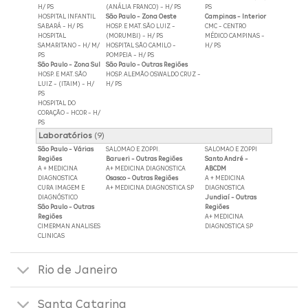
H/ PS
(ANÁLIA FRANCO) - H/ PS
PS
HOSPITAL INFANTIL
São Paulo - Zona Oeste
Campinas - Interior
SABARÁ - H/ PS
HOSP. E MAT. SÃO LUIZ -
CMC - CENTRO
HOSPITAL
(MORUMBI) - H/ PS
MÉDICO CAMPINAS -
SAMARITANO - H/ M/
HOSPITAL SÃO CAMILO -
H/ PS
PS
POMPEIA - H/ PS
São Paulo - Zona Sul
São Paulo - Outras Regiões
HOSP. E MAT. SÃO
HOSP. ALEMÃO OSWALDO CRUZ -
LUIZ - (ITAIM) - H/
H/ PS
PS
HOSPITAL DO
CORAÇÃO - HCOR - H/
PS
Laboratórios
(9)
São Paulo - Várias
SALOMAO E ZOPPI.
SALOMAO E ZOPPI
Regiões
Barueri - Outras Regiões
Santo André -
A + MEDICINA
A+ MEDICINA DIAGNOSTICA
ABCDM
DIAGNOSTICA
Osasco - Outras Regiões
A + MEDICINA
CURA IMAGEM E
A+ MEDICINA DIAGNOSTICA SP
DIAGNOSTICA
DIAGNÓSTICO
Jundiaí - Outras
São Paulo - Outras
Regiões
Regiões
A+ MEDICINA
CIMERMAN ANALISES
DIAGNOSTICA SP
CLINICAS
Rio de Janeiro
Santa Catarina