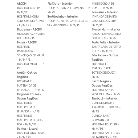
ABCDM
Rio Claro - Interior
MISERICÓRDIA DE
HOSPITAL CENTRAL -
HOSPITAL SANTA FILOMENA - H/
LEME - H/ M/ PS
H/ M/ PS
M/ PS
Louveira - Interior
HOSPITAL NOSSA
Sertãozinho - Interior
IRMANDADE SANTA
SENHORA DE FÁTIMA
HOSPITAL NETTO CAMPELLO DE
CASA DE LOUVEIRA -
- H/ M/ PS
SERTAOZINHO - H/ M/ PS
H/ M/ PS
Diadema - ABCDM
Monte Mor - Interior
UNIDADE AVANÇADA
ASSOC HOSP SAGRADO
DIADEMA - PS
COR JESUS - H/ PS
Mauá - ABCDM
Porto Feliz - Interior
HOSPITAL
SANTA CASA DE PORTO
IMACULADA
FELIZ - H/ M/ PS
CONCEIÇÃO DE MAUÁ
São Roque - Outras
- H/ M/ PS
Regiões
HOSPITAL VITAL - H/
HOSPITAL E
PS
MATERNIDADE
Arujá - Outras
SOTERO DE SOUZA -
Regiões
H/ PS
HOSPITAL E
Serra Negra -
MATERNIDADE
Outras Regiões
IPIRANGA - H/ M/ PS
HOSPITAL SANTA
Mogi das Cruzes -
ROSA DE LIMA - H/ PS
Outras Regiões
Taubaté - Interior
HOSPITAL E
CLÍN. DE ORTOP. E
MATERNIDADE
TRAUMAT. UBARANA -
IPIRANGA - H/ PS
H/ PS
HOSPITAL E
CLÍNICA SAINT
MATERNIDADE MOGI
GERMAIN - H
DOR - H/ M/ PS
HOSPITAL POLICLIN -
Santos - Litoral
H/ M/ PS
HOSPITAL ANA COSTA
HOSPITAL SAO LUCAS
- H/ M/ PS
DE TAUBATE - H/ PS