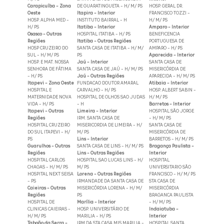
Carapicuíba - Zona
DE GUARATINGUETA - H/ M/ PS
HOSP. GERAL DR.
Oeste
Itapira - Interior
FRANCISCO TOZZI -
HOSP. ALPHA MED -
INSTITUTO BAIRRAL - H
H/ M/ PS
H/ PS
Itatiba - Interior
Amparo - Interior
Osasco - Outras
HOSPITAL ITATIBA - H/ PS
BENEFICENCIA
Regiões
Itatiba - Outras Regiões
PORTUGUESA DE
HOSP CRUZEIRO DO
SANTA CASA DE ITATIBA - H/ M/
AMPARO - H/ PS
SUL - H/ M/ PS
PS
Aparecida - Interior
HOSP. E MAT. NOSSA
Jaú - Interior
SANTA CASA DE
SENHORA DE FÁTIMA
SANTA CASA DE JAÚ - H/ M/ PS
MISERICÓRDIA DE
- H/ PS
Jaú - Outras Regiões
APARECIDA - H/ M/ PS
Itapevi - Zona Oeste
FUNDACAO DOUTOR AMARAL
Atibaia - Interior
HOSPITAL E
CARVALHO - H/ PS
HOSP. ALBERT SABIN -
MATERNIDADE NOVA
HOSPITAL DE OLHOS SAO JUDAS
H/ M/ PS
VIDA - H/ PS
- H
Barretos - Interior
Itapevi - Outras
Limeira - Interior
HOSPITAL SÃO JORGE
Regiões
IRM. SANTA CASA DE
- H/ M/ PS
HOSPITAL CRUZEIRO
MISERICORDIA DE LIMEIRA - H/
SANTA CASA DE
DO SUL ITAPEVI - H/
M/ PS
MISERICÓRDIA DE
PS
Lins - Interior
BARRETOS - H/ M/ PS
Guarulhos - Outras
SANTA CASA DE LINS - H/ M/ PS
Bragança Paulista -
Regiões
Lins - Outras Regiões
Interior
HOSPITAL CARLOS
HOSPITAL SAO LUCAS LINS - H/
HOSPITAL
CHAGAS - H/ M/ PS
M/ PS
UNIVERSITARIO SÃO
HOSPITAL NEXT SEISA
Lorena - Outras Regiões
FRANCISCO - H/ M/ PS
- PS
IRMANDADE DA SANTA CASA DE
STA CASA DE
Caieiras - Outras
MISERICÓRDIA LORENA - H/ M/
MISERICÓRDIA
Regiões
PS
BRAGANCA PAULISTA
HOSPITAL DE
Marília - Interior
- H/ M/ PS
CLINICAS CAIEIRAS -
HOSP. UNIVERSITÁRIO DE
Indaiatuba -
H/ M/ PS
MARILIA - H/ PS
Interior
Taboão da Serra -
IRM DA STA CASA MIS MARILIA -
HOSPITAL SANTA