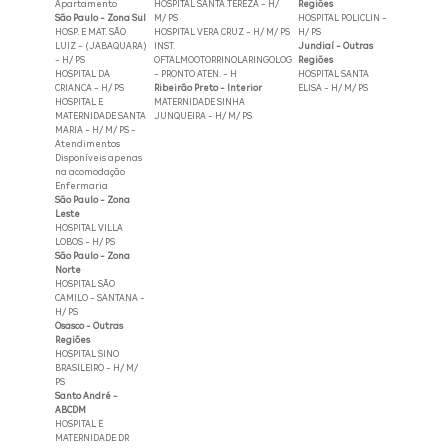
Apartamento
HOSPITAL SANTA TEREZA - H/
Regiões
São Paulo - Zona Sul
M/ PS
HOSPITAL POLICLIN -
HOSP. E MAT. SÃO
HOSPITAL VERA CRUZ - H/ M/ PS
H/ PS
LUIZ - (JABAQUARA)
INST.
Jundiaí - Outras
- H/ PS
OFTALMOOTORRINOLARINGOLOG
Regiões
HOSPITAL DA
- PRONTO ATEN. - H
HOSPITAL SANTA
CRIANCA - H/ PS
Ribeirão Preto - Interior
ELISA - H/ M/ PS
HOSPITAL E
MATERNIDADE SINHA
MATERNIDADE SANTA
JUNQUEIRA - H/ M/ PS
MARIA - H/ M/ PS -
Atendimentos
Disponíveis apenas
na acomodação
Enfermaria
São Paulo - Zona
Leste
HOSPITAL VILLA
LOBOS - H/ PS
São Paulo - Zona
Norte
HOSPITAL SÃO
CAMILO - SANTANA -
H/ PS
Osasco - Outras
Regiões
HOSPITAL SINO
BRASILEIRO - H/ M/
PS
Santo André -
ABCDM
HOSPITAL E
MATERNIDADE DR