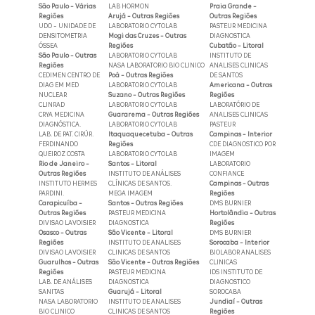
São Paulo - Várias
LAB HORMON
Praia Grande -
Regiões
Arujá - Outras Regiões
Outras Regiões
UDO - UNIDADE DE
LABORATORIO CYTOLAB
PASTEUR MEDICINA
DENSITOMETRIA
Mogi das Cruzes - Outras
DIAGNOSTICA
ÓSSEA
Regiões
Cubatão - Litoral
São Paulo - Outras
LABORATORIO CYTOLAB
INSTITUTO DE
Regiões
NASA LABORATORIO BIO CLINICO
ANALISES CLINICAS
CEDIMEN CENTRO DE
Poá - Outras Regiões
DE SANTOS
DIAG EM MED
LABORATORIO CYTOLAB
Americana - Outras
NUCLEAR
Suzano - Outras Regiões
Regiões
CLINRAD
LABORATORIO CYTOLAB
LABORATÓRIO DE
CRYA MEDICINA
Guararema - Outras Regiões
ANALISES CLINICAS
DIAGNÓSTICA.
LABORATORIO CYTOLAB
PASTEUR
LAB. DE PAT. CIRÚR.
Itaquaquecetuba - Outras
Campinas - Interior
FERDINANDO
Regiões
CDE DIAGNOSTICO POR
QUEIROZ COSTA
LABORATORIO CYTOLAB
IMAGEM
Rio de Janeiro -
Santos - Litoral
LABORATORIO
Outras Regiões
INSTITUTO DE ANÁLISES
CONFIANCE
INSTITUTO HERMES
CLÍNICAS DE SANTOS.
Campinas - Outras
PARDINI.
MEGA IMAGEM
Regiões
Carapicuíba -
Santos - Outras Regiões
DMS BURNIER
Outras Regiões
PASTEUR MEDICINA
Hortolândia - Outras
DIVISAO LAVOISIER
DIAGNOSTICA
Regiões
Osasco - Outras
São Vicente - Litoral
DMS BURNIER
Regiões
INSTITUTO DE ANALISES
Sorocaba - Interior
DIVISAO LAVOISIER
CLINICAS DE SANTOS
BIOLABOR ANALISES
Guarulhos - Outras
São Vicente - Outras Regiões
CLINICAS
Regiões
PASTEUR MEDICINA
IDS INSTITUTO DE
LAB. DE ANÁLISES
DIAGNOSTICA
DIAGNOSTICO
SANITAS
Guarujá - Litoral
SOROCABA
NASA LABORATORIO
INSTITUTO DE ANALISES
Jundiaí - Outras
BIO CLINICO
CLINICAS DE SANTOS
Regiões