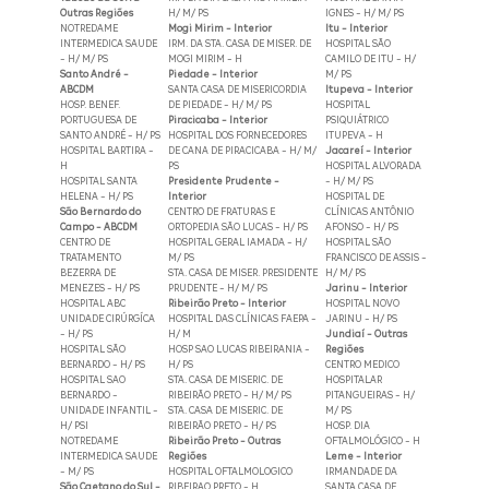
Outras Regiões
H/ M/ PS
IGNES - H/ M/ PS
NOTREDAME
Mogi Mirim - Interior
Itu - Interior
INTERMEDICA SAUDE
IRM. DA STA. CASA DE MISER. DE
HOSPITAL SÃO
- H/ M/ PS
MOGI MIRIM - H
CAMILO DE ITU - H/
Santo André -
Piedade - Interior
M/ PS
ABCDM
SANTA CASA DE MISERICORDIA
Itupeva - Interior
HOSP. BENEF.
DE PIEDADE - H/ M/ PS
HOSPITAL
PORTUGUESA DE
Piracicaba - Interior
PSIQUIÁTRICO
SANTO ANDRÉ - H/ PS
HOSPITAL DOS FORNECEDORES
ITUPEVA - H
HOSPITAL BARTIRA -
DE CANA DE PIRACICABA - H/ M/
Jacareí - Interior
H
PS
HOSPITAL ALVORADA
HOSPITAL SANTA
Presidente Prudente -
- H/ M/ PS
HELENA - H/ PS
Interior
HOSPITAL DE
São Bernardo do
CENTRO DE FRATURAS E
CLÍNICAS ANTÔNIO
Campo - ABCDM
ORTOPEDIA SÃO LUCAS - H/ PS
AFONSO - H/ PS
CENTRO DE
HOSPITAL GERAL IAMADA - H/
HOSPITAL SÃO
TRATAMENTO
M/ PS
FRANCISCO DE ASSIS -
BEZERRA DE
STA. CASA DE MISER. PRESIDENTE
H/ M/ PS
MENEZES - H/ PS
PRUDENTE - H/ M/ PS
Jarinu - Interior
HOSPITAL ABC
Ribeirão Preto - Interior
HOSPITAL NOVO
UNIDADE CIRÚRGÍCA
HOSPITAL DAS CLÍNICAS FAEPA -
JARINU - H/ PS
- H/ PS
H/ M
Jundiaí - Outras
HOSPITAL SÃO
HOSP SAO LUCAS RIBEIRANIA -
Regiões
BERNARDO - H/ PS
H/ PS
CENTRO MEDICO
HOSPITAL SAO
STA. CASA DE MISERIC. DE
HOSPITALAR
BERNARDO -
RIBEIRÃO PRETO - H/ M/ PS
PITANGUEIRAS - H/
UNIDADE INFANTIL -
STA. CASA DE MISERIC. DE
M/ PS
H/ PSI
RIBEIRÃO PRETO - H/ PS
HOSP. DIA
NOTREDAME
Ribeirão Preto - Outras
OFTALMOLÓGICO - H
INTERMEDICA SAUDE
Regiões
Leme - Interior
- M/ PS
HOSPITAL OFTALMOLOGICO
IRMANDADE DA
São Caetano do Sul -
RIBEIRAO PRETO - H
SANTA CASA DE