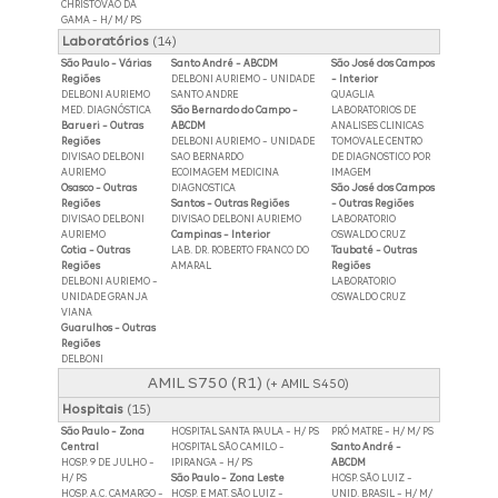
CHRISTOVAO DA
GAMA - H/ M/ PS
Laboratórios
(14)
São Paulo - Várias
Santo André - ABCDM
São José dos Campos
Regiões
DELBONI AURIEMO - UNIDADE
- Interior
DELBONI AURIEMO
SANTO ANDRE
QUAGLIA
MED. DIAGNÓSTICA
São Bernardo do Campo -
LABORATORIOS DE
Barueri - Outras
ABCDM
ANALISES CLINICAS
Regiões
DELBONI AURIEMO - UNIDADE
TOMOVALE CENTRO
DIVISAO DELBONI
SAO BERNARDO
DE DIAGNOSTICO POR
AURIEMO
ECOIMAGEM MEDICINA
IMAGEM
Osasco - Outras
DIAGNOSTICA
São José dos Campos
Regiões
Santos - Outras Regiões
- Outras Regiões
DIVISAO DELBONI
DIVISAO DELBONI AURIEMO
LABORATORIO
AURIEMO
Campinas - Interior
OSWALDO CRUZ
Cotia - Outras
LAB. DR. ROBERTO FRANCO DO
Taubaté - Outras
Regiões
AMARAL
Regiões
DELBONI AURIEMO -
LABORATORIO
UNIDADE GRANJA
OSWALDO CRUZ
VIANA
Guarulhos - Outras
Regiões
DELBONI
AMIL S750 (R1)
(+ AMIL S450)
Hospitais
(15)
São Paulo - Zona
HOSPITAL SANTA PAULA - H/ PS
PRÓ MATRE - H/ M/ PS
Central
HOSPITAL SÃO CAMILO -
Santo André -
HOSP. 9 DE JULHO -
IPIRANGA - H/ PS
ABCDM
H/ PS
São Paulo - Zona Leste
HOSP. SÃO LUIZ -
HOSP. A.C. CAMARGO -
HOSP. E MAT. SÃO LUIZ -
UNID. BRASIL - H/ M/