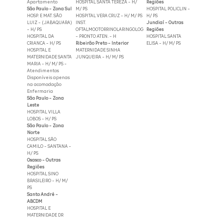
Apartamento
HOSPITAL SANTA TEREZA - H/
Regiões
São Paulo - Zona Sul
M/ PS
HOSPITAL POLICLIN -
HOSP. E MAT. SÃO
HOSPITAL VERA CRUZ - H/ M/ PS
H/ PS
LUIZ - (JABAQUARA)
INST.
Jundiaí - Outras
- H/ PS
OFTALMOOTORRINOLARINGOLOG
Regiões
HOSPITAL DA
- PRONTO ATEN. - H
HOSPITAL SANTA
CRIANCA - H/ PS
Ribeirão Preto - Interior
ELISA - H/ M/ PS
HOSPITAL E
MATERNIDADE SINHA
MATERNIDADE SANTA
JUNQUEIRA - H/ M/ PS
MARIA - H/ M/ PS -
Atendimentos
Disponíveis apenas
na acomodação
Enfermaria
São Paulo - Zona
Leste
HOSPITAL VILLA
LOBOS - H/ PS
São Paulo - Zona
Norte
HOSPITAL SÃO
CAMILO - SANTANA -
H/ PS
Osasco - Outras
Regiões
HOSPITAL SINO
BRASILEIRO - H/ M/
PS
Santo André -
ABCDM
HOSPITAL E
MATERNIDADE DR