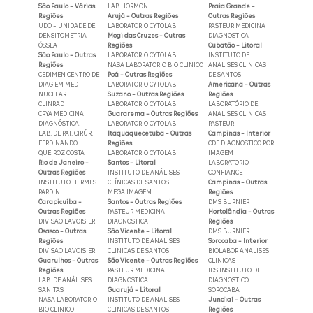
São Paulo - Várias
LAB HORMON
Praia Grande -
Regiões
Arujá - Outras Regiões
Outras Regiões
UDO - UNIDADE DE
LABORATORIO CYTOLAB
PASTEUR MEDICINA
DENSITOMETRIA
Mogi das Cruzes - Outras
DIAGNOSTICA
ÓSSEA
Regiões
Cubatão - Litoral
São Paulo - Outras
LABORATORIO CYTOLAB
INSTITUTO DE
Regiões
NASA LABORATORIO BIO CLINICO
ANALISES CLINICAS
CEDIMEN CENTRO DE
Poá - Outras Regiões
DE SANTOS
DIAG EM MED
LABORATORIO CYTOLAB
Americana - Outras
NUCLEAR
Suzano - Outras Regiões
Regiões
CLINRAD
LABORATORIO CYTOLAB
LABORATÓRIO DE
CRYA MEDICINA
Guararema - Outras Regiões
ANALISES CLINICAS
DIAGNÓSTICA.
LABORATORIO CYTOLAB
PASTEUR
LAB. DE PAT. CIRÚR.
Itaquaquecetuba - Outras
Campinas - Interior
FERDINANDO
Regiões
CDE DIAGNOSTICO POR
QUEIROZ COSTA
LABORATORIO CYTOLAB
IMAGEM
Rio de Janeiro -
Santos - Litoral
LABORATORIO
Outras Regiões
INSTITUTO DE ANÁLISES
CONFIANCE
INSTITUTO HERMES
CLÍNICAS DE SANTOS.
Campinas - Outras
PARDINI.
MEGA IMAGEM
Regiões
Carapicuíba -
Santos - Outras Regiões
DMS BURNIER
Outras Regiões
PASTEUR MEDICINA
Hortolândia - Outras
DIVISAO LAVOISIER
DIAGNOSTICA
Regiões
Osasco - Outras
São Vicente - Litoral
DMS BURNIER
Regiões
INSTITUTO DE ANALISES
Sorocaba - Interior
DIVISAO LAVOISIER
CLINICAS DE SANTOS
BIOLABOR ANALISES
Guarulhos - Outras
São Vicente - Outras Regiões
CLINICAS
Regiões
PASTEUR MEDICINA
IDS INSTITUTO DE
LAB. DE ANÁLISES
DIAGNOSTICA
DIAGNOSTICO
SANITAS
Guarujá - Litoral
SOROCABA
NASA LABORATORIO
INSTITUTO DE ANALISES
Jundiaí - Outras
BIO CLINICO
CLINICAS DE SANTOS
Regiões