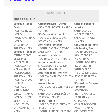
AMIL S380
Hospitais
(149)
São Paulo - Zona
Caraguatatuba - Litoral
Salto de Pirapora -
Central
CASA DE SAUDE STELLA MARIS -
Interior
HOSPITAL INGLÊS - H
H/ M/ PS
SANTA CASA DE
HOSPITAL
São Sebastião - Litoral
MISERICORDIA DE
PAULISTANO - H/ PS
HOSP. DE CLÍNICAS DE SÃO
SALTO DE PIRAPORA -
HOSPITAL
SEBASTIÃO - H/ M/ PS
H/ M/ PS
SAMARITANO -
Americana - Interior
São José do Rio Preto
PAULISTA - H/ PS
HOSPITAL SAO FRANCISCO DE
- Outras Regiões
São Paulo - Zona Sul
AMERICANA - H/ M/ PS
HOSPITAL DE BASE DE
CENTRO DE TRAT.
Araçatuba - Interior
SÃO JOSE DO RIO
BEZERRA DE
HOSPITAL CENTRAL - H/ M/ PS
PRETO - H/ PS
MENEZES - H
Araraquara - Interior
HOSPITAL DE OLHOS
HOSP. ALVORADA -
STA. CASA DE MISERICORDIA
REDENTORA - H
MOEMA - H/ PS
ARARAQUARA - H/ PS
SANTA CASA DE
HOSP. DE OLHOS
Artur Nogueira - Interior
MISERICÓRDIA DE SÃO
PAULISTA - H/ PS
HOSP BOM SAMARITANO SC LTDA
JOSE DO RIO PRETO -
HOSPITAL DA LUZ -
- H/ M/ PS
H/ M/ PS
H/ M/ PS
Assis - Interior
São José dos Campos
HOSPITAL E
HOSP. DE OLHOS OESTE PAULISTA
- Interior
MATERNIDADE
LTDA - H
ASSOCIAÇÃO
SEPACO - H/ M/ PS
SANTA CASA DE MISERICÓRDIA
INSTITUTO CHUI DE
HOSPITAL RUBEM
DE ASSIS - H/ M/ PS
PSIQUIATRIA - H
BERTA - H/ PS
Bauru - Interior
CTFM/GACC - H
NEXT HOSPITAL
HOSP. BENEF. PORTUGUESA DE
OBRA DE AÇÃO SOCIAL
SANTO AMARO - H/
BAURU - H/ PS
PIO XII - H/ M/ PS
M/ PS
HOSPITAL E MATERNIDADE SÃO
ORTHOSERVICE SC