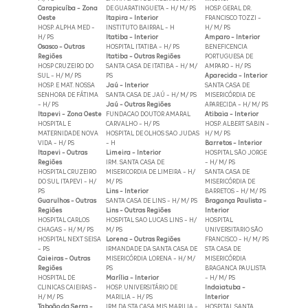
Carapicuíba - Zona
DE GUARATINGUETA - H/ M/ PS
HOSP. GERAL DR.
Oeste
Itapira - Interior
FRANCISCO TOZZI -
HOSP. ALPHA MED -
INSTITUTO BAIRRAL - H
H/ M/ PS
H/ PS
Itatiba - Interior
Amparo - Interior
Osasco - Outras
HOSPITAL ITATIBA - H/ PS
BENEFICENCIA
Regiões
Itatiba - Outras Regiões
PORTUGUESA DE
HOSP CRUZEIRO DO
SANTA CASA DE ITATIBA - H/ M/
AMPARO - H/ PS
SUL - H/ M/ PS
PS
Aparecida - Interior
HOSP. E MAT. NOSSA
Jaú - Interior
SANTA CASA DE
SENHORA DE FÁTIMA
SANTA CASA DE JAÚ - H/ M/ PS
MISERICÓRDIA DE
- H/ PS
Jaú - Outras Regiões
APARECIDA - H/ M/ PS
Itapevi - Zona Oeste
FUNDACAO DOUTOR AMARAL
Atibaia - Interior
HOSPITAL E
CARVALHO - H/ PS
HOSP. ALBERT SABIN -
MATERNIDADE NOVA
HOSPITAL DE OLHOS SAO JUDAS
H/ M/ PS
VIDA - H/ PS
- H
Barretos - Interior
Itapevi - Outras
Limeira - Interior
HOSPITAL SÃO JORGE
Regiões
IRM. SANTA CASA DE
- H/ M/ PS
HOSPITAL CRUZEIRO
MISERICORDIA DE LIMEIRA - H/
SANTA CASA DE
DO SUL ITAPEVI - H/
M/ PS
MISERICÓRDIA DE
PS
Lins - Interior
BARRETOS - H/ M/ PS
Guarulhos - Outras
SANTA CASA DE LINS - H/ M/ PS
Bragança Paulista -
Regiões
Lins - Outras Regiões
Interior
HOSPITAL CARLOS
HOSPITAL SAO LUCAS LINS - H/
HOSPITAL
CHAGAS - H/ M/ PS
M/ PS
UNIVERSITARIO SÃO
HOSPITAL NEXT SEISA
Lorena - Outras Regiões
FRANCISCO - H/ M/ PS
- PS
IRMANDADE DA SANTA CASA DE
STA CASA DE
Caieiras - Outras
MISERICÓRDIA LORENA - H/ M/
MISERICÓRDIA
Regiões
PS
BRAGANCA PAULISTA
HOSPITAL DE
Marília - Interior
- H/ M/ PS
CLINICAS CAIEIRAS -
HOSP. UNIVERSITÁRIO DE
Indaiatuba -
H/ M/ PS
MARILIA - H/ PS
Interior
Taboão da Serra -
IRM DA STA CASA MIS MARILIA -
HOSPITAL SANTA