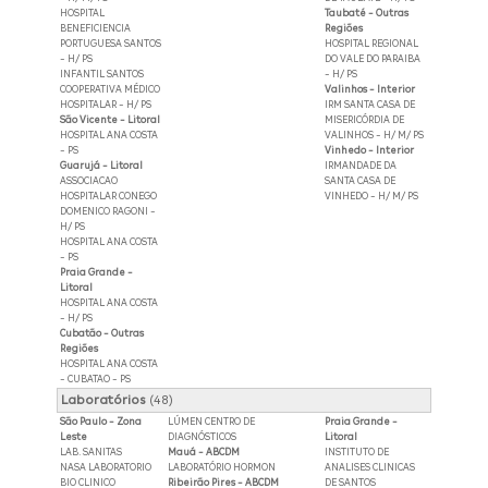
HOSPITAL
Taubaté - Outras
BENEFICIENCIA
Regiões
PORTUGUESA SANTOS
HOSPITAL REGIONAL
- H/ PS
DO VALE DO PARAIBA
INFANTIL SANTOS
- H/ PS
COOPERATIVA MÉDICO
Valinhos - Interior
HOSPITALAR - H/ PS
IRM SANTA CASA DE
São Vicente - Litoral
MISERICÓRDIA DE
HOSPITAL ANA COSTA
VALINHOS - H/ M/ PS
- PS
Vinhedo - Interior
Guarujá - Litoral
IRMANDADE DA
ASSOCIACAO
SANTA CASA DE
HOSPITALAR CONEGO
VINHEDO - H/ M/ PS
DOMENICO RAGONI -
H/ PS
HOSPITAL ANA COSTA
- PS
Praia Grande -
Litoral
HOSPITAL ANA COSTA
- H/ PS
Cubatão - Outras
Regiões
HOSPITAL ANA COSTA
- CUBATAO - PS
Laboratórios
(48)
São Paulo - Zona
LÚMEN CENTRO DE
Praia Grande -
Leste
DIAGNÓSTICOS
Litoral
LAB. SANITAS
Mauá - ABCDM
INSTITUTO DE
NASA LABORATORIO
LABORATÓRIO HORMON
ANALISES CLINICAS
BIO CLINICO
Ribeirão Pires - ABCDM
DE SANTOS