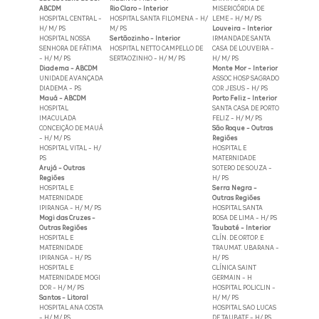
ABCDM
Rio Claro - Interior
MISERICÓRDIA DE
HOSPITAL CENTRAL -
HOSPITAL SANTA FILOMENA - H/
LEME - H/ M/ PS
H/ M/ PS
M/ PS
Louveira - Interior
HOSPITAL NOSSA
Sertãozinho - Interior
IRMANDADE SANTA
SENHORA DE FÁTIMA
HOSPITAL NETTO CAMPELLO DE
CASA DE LOUVEIRA -
- H/ M/ PS
SERTAOZINHO - H/ M/ PS
H/ M/ PS
Diadema - ABCDM
Monte Mor - Interior
UNIDADE AVANÇADA
ASSOC HOSP SAGRADO
DIADEMA - PS
COR JESUS - H/ PS
Mauá - ABCDM
Porto Feliz - Interior
HOSPITAL
SANTA CASA DE PORTO
IMACULADA
FELIZ - H/ M/ PS
CONCEIÇÃO DE MAUÁ
São Roque - Outras
- H/ M/ PS
Regiões
HOSPITAL VITAL - H/
HOSPITAL E
PS
MATERNIDADE
Arujá - Outras
SOTERO DE SOUZA -
Regiões
H/ PS
HOSPITAL E
Serra Negra -
MATERNIDADE
Outras Regiões
IPIRANGA - H/ M/ PS
HOSPITAL SANTA
Mogi das Cruzes -
ROSA DE LIMA - H/ PS
Outras Regiões
Taubaté - Interior
HOSPITAL E
CLÍN. DE ORTOP. E
MATERNIDADE
TRAUMAT. UBARANA -
IPIRANGA - H/ PS
H/ PS
HOSPITAL E
CLÍNICA SAINT
MATERNIDADE MOGI
GERMAIN - H
DOR - H/ M/ PS
HOSPITAL POLICLIN -
Santos - Litoral
H/ M/ PS
HOSPITAL ANA COSTA
HOSPITAL SAO LUCAS
- H/ M/ PS
DE TAUBATE - H/ PS