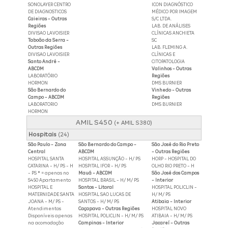
SONOLAYER CENTRO
ICON DIAGNÓSTICO
DE DIAGNOSTICOS
MÉDICO POR IMAGEM
Caieiras - Outras
S/C LTDA.
Regiões
LAB. DE ANÁLISES
DIVISAO LAVOISIER
CLÍNICAS ANCHIETA
Taboão da Serra -
SC
Outras Regiões
LAB. FLEMING A.
DIVISAO LAVOISIER
CLÍNICAS E
Santo André -
CITOPATOLOGIA
ABCDM
Valinhos - Outras
LABORATÓRIO
Regiões
HORMON
DMS BURNIER
São Bernardo do
Vinhedo - Outras
Campo - ABCDM
Regiões
LABORATORIO
DMS BURNIER
HORMON
AMIL S450
(+ AMIL S380)
Hospitais
(24)
São Paulo - Zona
São Bernardo do Campo -
São José do Rio Preto
Central
ABCDM
- Outras Regiões
HOSPITAL SANTA
HOSPITAL ASSUNÇÃO - H/ PS
HORP - HOSPITAL DO
CATARINA - H/ PS - H
HOSPITAL IFOR - H/ PS
OLHO RIO PRETO - H
- PS * = apenas no
Mauá - ABCDM
São José dos Campos
S450 Apartamento
HOSPITAL BRASIL - H/ M/ PS
- Interior
HOSPITAL E
Santos - Litoral
HOSPITAL POLICLIN -
MATERNIDADE SANTA
HOSPITAL SAO LUCAS DE
H/ M/ PS
JOANA - M/ PS -
SANTOS - H/ M/ PS
Atibaia - Interior
Atendimentos
Caçapava - Outras Regiões
HOSPITAL NOVO
Disponíveis apenas
HOSPITAL POLICLIN - H/ M/ PS
ATIBAIA - H/ M/ PS
na acomodação
Campinas - Interior
Jacareí - Outras