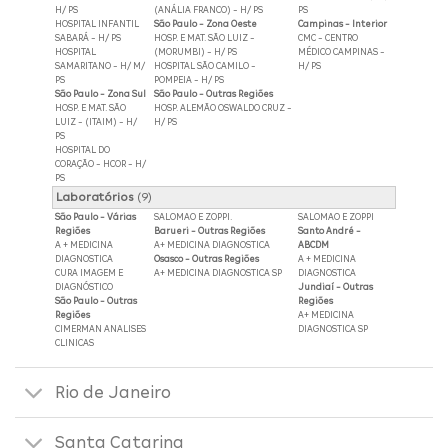
H/ PS
(ANÁLIA FRANCO) - H/ PS
PS
HOSPITAL INFANTIL
São Paulo - Zona Oeste
Campinas - Interior
SABARÁ - H/ PS
HOSP. E MAT. SÃO LUIZ -
CMC - CENTRO
HOSPITAL
(MORUMBI) - H/ PS
MÉDICO CAMPINAS -
SAMARITANO - H/ M/
HOSPITAL SÃO CAMILO -
H/ PS
PS
POMPEIA - H/ PS
São Paulo - Zona Sul
São Paulo - Outras Regiões
HOSP. E MAT. SÃO
HOSP. ALEMÃO OSWALDO CRUZ -
LUIZ - (ITAIM) - H/
H/ PS
PS
HOSPITAL DO
CORAÇÃO - HCOR - H/
PS
Laboratórios
(9)
São Paulo - Várias
SALOMAO E ZOPPI.
SALOMAO E ZOPPI
Regiões
Barueri - Outras Regiões
Santo André -
A + MEDICINA
A+ MEDICINA DIAGNOSTICA
ABCDM
DIAGNOSTICA
Osasco - Outras Regiões
A + MEDICINA
CURA IMAGEM E
A+ MEDICINA DIAGNOSTICA SP
DIAGNOSTICA
DIAGNÓSTICO
Jundiaí - Outras
São Paulo - Outras
Regiões
Regiões
A+ MEDICINA
CIMERMAN ANALISES
DIAGNOSTICA SP
CLINICAS
Rio de Janeiro
Santa Catarina