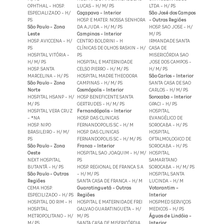
OPHTHAL - HOSP.
LUCAS - H/ M/ PS
LTDA - H/ PS
ESPECIALIZADO - H/
Caçapava - Interior
São José dos Campos
PS
HOSP. E MATER. NOSSA SENHORA
- Outras Regiões
São Paulo - Zona
DA AJUDA - H/ M/ PS
HOSP. SAO JOSE - H/
Leste
Campinas - Interior
M/ PS
HOSP. AVICCENA - H/
CENTRO BOLDRINI - H
IRMANDADE SANTA
PS
CLÍNICAS DE OLHOS RASKIN - H/
CASA DE
HOSPITAL VITÓRIA -
PS
MISERICÓRDIA SAO
H/ M/ PS
HOSPITAL E MATERNIDADE
JOSE DOS CAMPOS -
HOSP. SANTA
CELSO PIERRO - H/ M/ PS
H/ M/ PS
MARCELINA - H/ PS
HOSPITAL MADRE THEODORA
São Carlos - Interior
São Paulo - Zona
CAMPINAS - H/ M/ PS
SANTA CASA DE SAO
Norte
Cosmópolis - Interior
CARLOS - H/ M/ PS
HOSPITAL HSANP - H/
HOSP BENEFICENTE SANTA
Sorocaba - Interior
M/ PS
GERTRUDES - H/ M/ PS
GPACI - H/ PS
HOSPITAL VERA CRUZ
Fernandópolis - Interior
HOSPITAL
- *NA
HOSP. DAS CLINICAS
EVANGÉLICO DE
HOSP. NIPO
FERNANDOPOLIS SC - H/ M
SOROCABA - H/ PS
BRASILEIRO - H/ M/
HOSP. DAS CLINICAS
HOSPITAL
PS
FERNANDOPOLIS SC - H/ M/ PS
OFTALMOLOGICO DE
São Paulo - Zona
Franca - Interior
SOROCABA - H/ PS
Oeste
HOSPITAL SAO JOAQUIM - H/ M/
HOSPITAL
NEXT HOSPITAL
PS
SAMARITANO
BUTANTÃ - H/ PS
HOSP. REGIONAL DE FRANCA S A
SOROCABA - H/ M/ PS
São Paulo - Outras
- H/ M/ PS
HOSPITAL SANTA
Regiões
SANTA CASA DE FRANCA - H/ M
LUCINDA - H/ M
CEMA HOSP.
Guaratinguetá - Outras
Votorantim -
ESPECILIZADO - H/ PS
Regiões
Interior
HOSPITAL DO RIM - H
HOSPITAL E MATERNIDADE FREI
HOSPMED SERVIÇOS
HOSPITAL
GALVAO GUARATINGUETA - H/
MEDICOS - H/ PS
METROPOLITANO - H/
M/ PS
Águas de Lindóia -
M/ PS
SANTA CASA DE MISERICÓRDIA
Interior