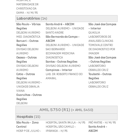
HOSPITAL E
MATERNIDADE DR
CHRISTOVAO DA
GAMA - H/ M/ PS
Laboratórios
(14)
São Paulo - Várias
Santo André - ABCDM
São José dos Campos
Regiões
DELBONI AURIEMO - UNIDADE
- Interior
DELBONI AURIEMO
SANTO ANDRE
QUAGLIA
MED. DIAGNÓSTICA
São Bernardo do Campo -
LABORATORIOS DE
Barueri - Outras
ABCDM
ANALISES CLINICAS
Regiões
DELBONI AURIEMO - UNIDADE
TOMOVALE CENTRO
DIVISAO DELBONI
SAO BERNARDO
DE DIAGNOSTICO POR
AURIEMO
ECOIMAGEM MEDICINA
IMAGEM
Osasco - Outras
DIAGNOSTICA
São José dos Campos
Regiões
Santos - Outras Regiões
- Outras Regiões
DIVISAO DELBONI
DIVISAO DELBONI AURIEMO
LABORATORIO
AURIEMO
Campinas - Interior
OSWALDO CRUZ
Cotia - Outras
LAB. DR. ROBERTO FRANCO DO
Taubaté - Outras
Regiões
AMARAL
Regiões
DELBONI AURIEMO -
LABORATORIO
UNIDADE GRANJA
OSWALDO CRUZ
VIANA
Guarulhos - Outras
Regiões
DELBONI
AMIL S750 (R1)
(+ AMIL S450)
Hospitais
(15)
São Paulo - Zona
HOSPITAL SANTA PAULA - H/ PS
PRÓ MATRE - H/ M/ PS
Central
HOSPITAL SÃO CAMILO -
Santo André -
HOSP. 9 DE JULHO -
IPIRANGA - H/ PS
ABCDM