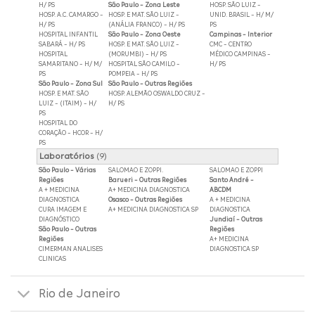
H/ PS
São Paulo - Zona Leste
HOSP. SÃO LUIZ -
HOSP. A.C. CAMARGO -
HOSP. E MAT. SÃO LUIZ -
UNID. BRASIL - H/ M/
H/ PS
(ANÁLIA FRANCO) - H/ PS
PS
HOSPITAL INFANTIL
São Paulo - Zona Oeste
Campinas - Interior
SABARÁ - H/ PS
HOSP. E MAT. SÃO LUIZ -
CMC - CENTRO
HOSPITAL
(MORUMBI) - H/ PS
MÉDICO CAMPINAS -
SAMARITANO - H/ M/
HOSPITAL SÃO CAMILO -
H/ PS
PS
POMPEIA - H/ PS
São Paulo - Zona Sul
São Paulo - Outras Regiões
HOSP. E MAT. SÃO
HOSP. ALEMÃO OSWALDO CRUZ -
LUIZ - (ITAIM) - H/
H/ PS
PS
HOSPITAL DO
CORAÇÃO - HCOR - H/
PS
Laboratórios
(9)
São Paulo - Várias
SALOMAO E ZOPPI.
SALOMAO E ZOPPI
Regiões
Barueri - Outras Regiões
Santo André -
A + MEDICINA
A+ MEDICINA DIAGNOSTICA
ABCDM
DIAGNOSTICA
Osasco - Outras Regiões
A + MEDICINA
CURA IMAGEM E
A+ MEDICINA DIAGNOSTICA SP
DIAGNOSTICA
DIAGNÓSTICO
Jundiaí - Outras
São Paulo - Outras
Regiões
Regiões
A+ MEDICINA
CIMERMAN ANALISES
DIAGNOSTICA SP
CLINICAS
Rio de Janeiro