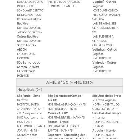
NASA LABORATORIO
INSTITUTO DE ANALISES
Jundiaí - Outras
BIO CLINICO
CLINICAS DE SANTOS
Regiões
SONOLAYER CENTRO
ICON DIAGNÓSTICO
DE DIAGNOSTICOS
MÉDICO POR IMAGEM
Caieiras - Outras
S/C LTDA.
Regiões
LAB. DE ANÁLISES
DIVISAO LAVOISIER
CLÍNICAS ANCHIETA
Taboão da Serra -
SC
Outras Regiões
LAB. FLEMING A.
DIVISAO LAVOISIER
CLÍNICAS E
Santo André -
CITOPATOLOGIA
ABCDM
Valinhos - Outras
LABORATÓRIO
Regiões
HORMON
DMS BURNIER
São Bernardo do
Vinhedo - Outras
Campo - ABCDM
Regiões
LABORATORIO
DMS BURNIER
HORMON
AMIL S450
(+ AMIL S380)
Hospitais
(24)
São Paulo - Zona
São Bernardo do Campo -
São José do Rio Preto
Central
ABCDM
- Outras Regiões
HOSPITAL SANTA
HOSPITAL ASSUNÇÃO - H/ PS
HORP - HOSPITAL DO
CATARINA - H/ PS - H
HOSPITAL IFOR - H/ PS
OLHO RIO PRETO - H
- PS * = apenas no
Mauá - ABCDM
São José dos Campos
S450 Apartamento
HOSPITAL BRASIL - H/ M/ PS
- Interior
HOSPITAL E
Santos - Litoral
HOSPITAL POLICLIN -
MATERNIDADE SANTA
HOSPITAL SAO LUCAS DE
H/ M/ PS
JOANA - M/ PS -
SANTOS - H/ M/ PS
Atibaia - Interior
Atendimentos
Caçapava - Outras Regiões
HOSPITAL NOVO