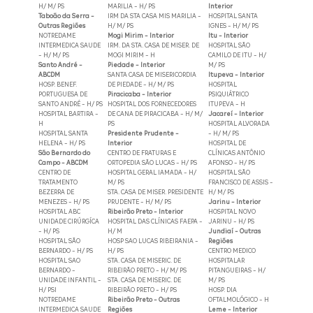
H/ M/ PS
MARILIA - H/ PS
Interior
Taboão da Serra -
IRM DA STA CASA MIS MARILIA -
HOSPITAL SANTA
Outras Regiões
H/ M/ PS
IGNES - H/ M/ PS
NOTREDAME
Mogi Mirim - Interior
Itu - Interior
INTERMEDICA SAUDE
IRM. DA STA. CASA DE MISER. DE
HOSPITAL SÃO
- H/ M/ PS
MOGI MIRIM - H
CAMILO DE ITU - H/
Santo André -
Piedade - Interior
M/ PS
ABCDM
SANTA CASA DE MISERICORDIA
Itupeva - Interior
HOSP. BENEF.
DE PIEDADE - H/ M/ PS
HOSPITAL
PORTUGUESA DE
Piracicaba - Interior
PSIQUIÁTRICO
SANTO ANDRÉ - H/ PS
HOSPITAL DOS FORNECEDORES
ITUPEVA - H
HOSPITAL BARTIRA -
DE CANA DE PIRACICABA - H/ M/
Jacareí - Interior
H
PS
HOSPITAL ALVORADA
HOSPITAL SANTA
Presidente Prudente -
- H/ M/ PS
HELENA - H/ PS
Interior
HOSPITAL DE
São Bernardo do
CENTRO DE FRATURAS E
CLÍNICAS ANTÔNIO
Campo - ABCDM
ORTOPEDIA SÃO LUCAS - H/ PS
AFONSO - H/ PS
CENTRO DE
HOSPITAL GERAL IAMADA - H/
HOSPITAL SÃO
TRATAMENTO
M/ PS
FRANCISCO DE ASSIS -
BEZERRA DE
STA. CASA DE MISER. PRESIDENTE
H/ M/ PS
MENEZES - H/ PS
PRUDENTE - H/ M/ PS
Jarinu - Interior
HOSPITAL ABC
Ribeirão Preto - Interior
HOSPITAL NOVO
UNIDADE CIRÚRGÍCA
HOSPITAL DAS CLÍNICAS FAEPA -
JARINU - H/ PS
- H/ PS
H/ M
Jundiaí - Outras
HOSPITAL SÃO
HOSP SAO LUCAS RIBEIRANIA -
Regiões
BERNARDO - H/ PS
H/ PS
CENTRO MEDICO
HOSPITAL SAO
STA. CASA DE MISERIC. DE
HOSPITALAR
BERNARDO -
RIBEIRÃO PRETO - H/ M/ PS
PITANGUEIRAS - H/
UNIDADE INFANTIL -
STA. CASA DE MISERIC. DE
M/ PS
H/ PSI
RIBEIRÃO PRETO - H/ PS
HOSP. DIA
NOTREDAME
Ribeirão Preto - Outras
OFTALMOLÓGICO - H
INTERMEDICA SAUDE
Regiões
Leme - Interior