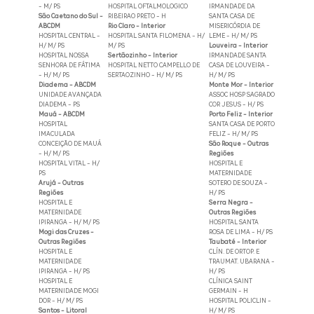
- M/ PS
HOSPITAL OFTALMOLOGICO
IRMANDADE DA
São Caetano do Sul -
RIBEIRAO PRETO - H
SANTA CASA DE
ABCDM
Rio Claro - Interior
MISERICÓRDIA DE
HOSPITAL CENTRAL -
HOSPITAL SANTA FILOMENA - H/
LEME - H/ M/ PS
H/ M/ PS
M/ PS
Louveira - Interior
HOSPITAL NOSSA
Sertãozinho - Interior
IRMANDADE SANTA
SENHORA DE FÁTIMA
HOSPITAL NETTO CAMPELLO DE
CASA DE LOUVEIRA -
- H/ M/ PS
SERTAOZINHO - H/ M/ PS
H/ M/ PS
Diadema - ABCDM
Monte Mor - Interior
UNIDADE AVANÇADA
ASSOC HOSP SAGRADO
DIADEMA - PS
COR JESUS - H/ PS
Mauá - ABCDM
Porto Feliz - Interior
HOSPITAL
SANTA CASA DE PORTO
IMACULADA
FELIZ - H/ M/ PS
CONCEIÇÃO DE MAUÁ
São Roque - Outras
- H/ M/ PS
Regiões
HOSPITAL VITAL - H/
HOSPITAL E
PS
MATERNIDADE
Arujá - Outras
SOTERO DE SOUZA -
Regiões
H/ PS
HOSPITAL E
Serra Negra -
MATERNIDADE
Outras Regiões
IPIRANGA - H/ M/ PS
HOSPITAL SANTA
Mogi das Cruzes -
ROSA DE LIMA - H/ PS
Outras Regiões
Taubaté - Interior
HOSPITAL E
CLÍN. DE ORTOP. E
MATERNIDADE
TRAUMAT. UBARANA -
IPIRANGA - H/ PS
H/ PS
HOSPITAL E
CLÍNICA SAINT
MATERNIDADE MOGI
GERMAIN - H
DOR - H/ M/ PS
HOSPITAL POLICLIN -
Santos - Litoral
H/ M/ PS