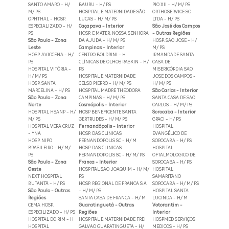
SANTO AMARO - H/
BAURU - H/ PS
PIO XII - H/ M/ PS
M/ PS
HOSPITAL E MATERNIDADE SÃO
ORTHOSERVICE SC
OPHTHAL - HOSP.
LUCAS - H/ M/ PS
LTDA - H/ PS
ESPECIALIZADO - H/
Caçapava - Interior
São José dos Campos
PS
HOSP. E MATER. NOSSA SENHORA
- Outras Regiões
São Paulo - Zona
DA AJUDA - H/ M/ PS
HOSP. SAO JOSE - H/
Leste
Campinas - Interior
M/ PS
HOSP. AVICCENA - H/
CENTRO BOLDRINI - H
IRMANDADE SANTA
PS
CLÍNICAS DE OLHOS RASKIN - H/
CASA DE
HOSPITAL VITÓRIA -
PS
MISERICÓRDIA SAO
H/ M/ PS
HOSPITAL E MATERNIDADE
JOSE DOS CAMPOS -
HOSP. SANTA
CELSO PIERRO - H/ M/ PS
H/ M/ PS
MARCELINA - H/ PS
HOSPITAL MADRE THEODORA
São Carlos - Interior
São Paulo - Zona
CAMPINAS - H/ M/ PS
SANTA CASA DE SAO
Norte
Cosmópolis - Interior
CARLOS - H/ M/ PS
HOSPITAL HSANP - H/
HOSP BENEFICENTE SANTA
Sorocaba - Interior
M/ PS
GERTRUDES - H/ M/ PS
GPACI - H/ PS
HOSPITAL VERA CRUZ
Fernandópolis - Interior
HOSPITAL
- *NA
HOSP. DAS CLINICAS
EVANGÉLICO DE
HOSP. NIPO
FERNANDOPOLIS SC - H/ M
SOROCABA - H/ PS
BRASILEIRO - H/ M/
HOSP. DAS CLINICAS
HOSPITAL
PS
FERNANDOPOLIS SC - H/ M/ PS
OFTALMOLOGICO DE
São Paulo - Zona
Franca - Interior
SOROCABA - H/ PS
Oeste
HOSPITAL SAO JOAQUIM - H/ M/
HOSPITAL
NEXT HOSPITAL
PS
SAMARITANO
BUTANTÃ - H/ PS
HOSP. REGIONAL DE FRANCA S A
SOROCABA - H/ M/ PS
São Paulo - Outras
- H/ M/ PS
HOSPITAL SANTA
Regiões
SANTA CASA DE FRANCA - H/ M
LUCINDA - H/ M
CEMA HOSP.
Guaratinguetá - Outras
Votorantim -
ESPECILIZADO - H/ PS
Regiões
Interior
HOSPITAL DO RIM - H
HOSPITAL E MATERNIDADE FREI
HOSPMED SERVIÇOS
HOSPITAL
GALVAO GUARATINGUETA - H/
MEDICOS - H/ PS