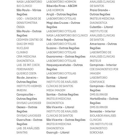
NASA LABORATORIO
LABORATÓRIO HORMON
ANALISES CLINICAS
BIO CLINICO
Ribeirão Pires - ABCDM
DE SANTOS
São Paulo - Várias
LAB HORMON
Praia Grande -
Regiões
Arujá - Outras Regiões
Outras Regiões
UDO - UNIDADE DE
LABORATORIO CYTOLAB
PASTEUR MEDICINA
DENSITOMETRIA
Mogi das Cruzes - Outras
DIAGNOSTICA
ÓSSEA
Regiões
Cubatão - Litoral
São Paulo - Outras
LABORATORIO CYTOLAB
INSTITUTO DE
Regiões
NASA LABORATORIO BIO CLINICO
ANALISES CLINICAS
CEDIMEN CENTRO DE
Poá - Outras Regiões
DE SANTOS
DIAG EM MED
LABORATORIO CYTOLAB
Americana - Outras
NUCLEAR
Suzano - Outras Regiões
Regiões
CLINRAD
LABORATORIO CYTOLAB
LABORATÓRIO DE
CRYA MEDICINA
Guararema - Outras Regiões
ANALISES CLINICAS
DIAGNÓSTICA.
LABORATORIO CYTOLAB
PASTEUR
LAB. DE PAT. CIRÚR.
Itaquaquecetuba - Outras
Campinas - Interior
FERDINANDO
Regiões
CDE DIAGNOSTICO POR
QUEIROZ COSTA
LABORATORIO CYTOLAB
IMAGEM
Rio de Janeiro -
Santos - Litoral
LABORATORIO
Outras Regiões
INSTITUTO DE ANÁLISES
CONFIANCE
INSTITUTO HERMES
CLÍNICAS DE SANTOS.
Campinas - Outras
PARDINI.
MEGA IMAGEM
Regiões
Carapicuíba -
Santos - Outras Regiões
DMS BURNIER
Outras Regiões
PASTEUR MEDICINA
Hortolândia - Outras
DIVISAO LAVOISIER
DIAGNOSTICA
Regiões
Osasco - Outras
São Vicente - Litoral
DMS BURNIER
Regiões
INSTITUTO DE ANALISES
Sorocaba - Interior
DIVISAO LAVOISIER
CLINICAS DE SANTOS
BIOLABOR ANALISES
Guarulhos - Outras
São Vicente - Outras Regiões
CLINICAS
Regiões
PASTEUR MEDICINA
IDS INSTITUTO DE
LAB. DE ANÁLISES
DIAGNOSTICA
DIAGNOSTICO
SANITAS
Guarujá - Litoral
SOROCABA