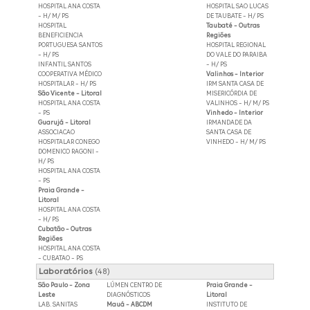
HOSPITAL ANA COSTA
HOSPITAL SAO LUCAS
- H/ M/ PS
DE TAUBATE - H/ PS
HOSPITAL
Taubaté - Outras
BENEFICIENCIA
Regiões
PORTUGUESA SANTOS
HOSPITAL REGIONAL
- H/ PS
DO VALE DO PARAIBA
INFANTIL SANTOS
- H/ PS
COOPERATIVA MÉDICO
Valinhos - Interior
HOSPITALAR - H/ PS
IRM SANTA CASA DE
São Vicente - Litoral
MISERICÓRDIA DE
HOSPITAL ANA COSTA
VALINHOS - H/ M/ PS
- PS
Vinhedo - Interior
Guarujá - Litoral
IRMANDADE DA
ASSOCIACAO
SANTA CASA DE
HOSPITALAR CONEGO
VINHEDO - H/ M/ PS
DOMENICO RAGONI -
H/ PS
HOSPITAL ANA COSTA
- PS
Praia Grande -
Litoral
HOSPITAL ANA COSTA
- H/ PS
Cubatão - Outras
Regiões
HOSPITAL ANA COSTA
- CUBATAO - PS
Laboratórios
(48)
São Paulo - Zona
LÚMEN CENTRO DE
Praia Grande -
Leste
DIAGNÓSTICOS
Litoral
LAB. SANITAS
Mauá - ABCDM
INSTITUTO DE