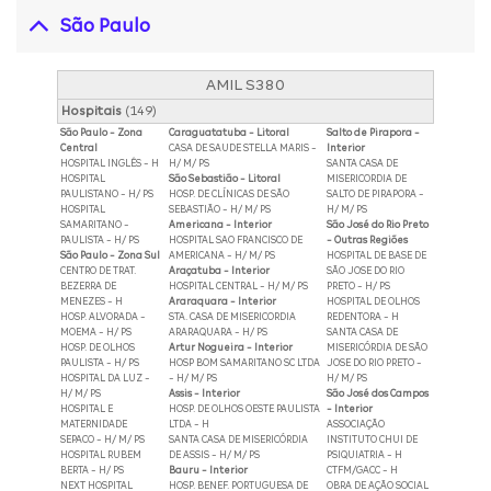
São Paulo
AMIL S380
Hospitais
(149)
São Paulo - Zona
Caraguatatuba - Litoral
Salto de Pirapora -
Central
CASA DE SAUDE STELLA MARIS -
Interior
HOSPITAL INGLÊS - H
H/ M/ PS
SANTA CASA DE
HOSPITAL
São Sebastião - Litoral
MISERICORDIA DE
PAULISTANO - H/ PS
HOSP. DE CLÍNICAS DE SÃO
SALTO DE PIRAPORA -
HOSPITAL
SEBASTIÃO - H/ M/ PS
H/ M/ PS
SAMARITANO -
Americana - Interior
São José do Rio Preto
PAULISTA - H/ PS
HOSPITAL SAO FRANCISCO DE
- Outras Regiões
São Paulo - Zona Sul
AMERICANA - H/ M/ PS
HOSPITAL DE BASE DE
CENTRO DE TRAT.
Araçatuba - Interior
SÃO JOSE DO RIO
BEZERRA DE
HOSPITAL CENTRAL - H/ M/ PS
PRETO - H/ PS
MENEZES - H
Araraquara - Interior
HOSPITAL DE OLHOS
HOSP. ALVORADA -
STA. CASA DE MISERICORDIA
REDENTORA - H
MOEMA - H/ PS
ARARAQUARA - H/ PS
SANTA CASA DE
HOSP. DE OLHOS
Artur Nogueira - Interior
MISERICÓRDIA DE SÃO
PAULISTA - H/ PS
HOSP BOM SAMARITANO SC LTDA
JOSE DO RIO PRETO -
HOSPITAL DA LUZ -
- H/ M/ PS
H/ M/ PS
H/ M/ PS
Assis - Interior
São José dos Campos
HOSPITAL E
HOSP. DE OLHOS OESTE PAULISTA
- Interior
MATERNIDADE
LTDA - H
ASSOCIAÇÃO
SEPACO - H/ M/ PS
SANTA CASA DE MISERICÓRDIA
INSTITUTO CHUI DE
HOSPITAL RUBEM
DE ASSIS - H/ M/ PS
PSIQUIATRIA - H
BERTA - H/ PS
Bauru - Interior
CTFM/GACC - H
NEXT HOSPITAL
HOSP. BENEF. PORTUGUESA DE
OBRA DE AÇÃO SOCIAL