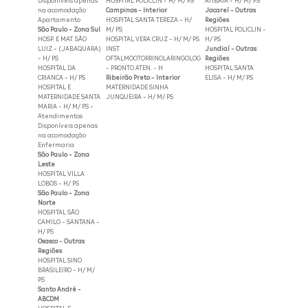
Disponíveis apenas
HOSPITAL POLICLIN - H/ M/ PS
ATIBAIA - H/ M/ PS
na acomodação
Campinas - Interior
Jacareí - Outras
Apartamento
HOSPITAL SANTA TEREZA - H/
Regiões
São Paulo - Zona Sul
M/ PS
HOSPITAL POLICLIN -
HOSP. E MAT. SÃO
HOSPITAL VERA CRUZ - H/ M/ PS
H/ PS
LUIZ - (JABAQUARA)
INST.
Jundiaí - Outras
- H/ PS
OFTALMOOTORRINOLARINGOLOG
Regiões
HOSPITAL DA
- PRONTO ATEN. - H
HOSPITAL SANTA
CRIANCA - H/ PS
Ribeirão Preto - Interior
ELISA - H/ M/ PS
HOSPITAL E
MATERNIDADE SINHA
MATERNIDADE SANTA
JUNQUEIRA - H/ M/ PS
MARIA - H/ M/ PS -
Atendimentos
Disponíveis apenas
na acomodação
Enfermaria
São Paulo - Zona
Leste
HOSPITAL VILLA
LOBOS - H/ PS
São Paulo - Zona
Norte
HOSPITAL SÃO
CAMILO - SANTANA -
H/ PS
Osasco - Outras
Regiões
HOSPITAL SINO
BRASILEIRO - H/ M/
PS
Santo André -
ABCDM