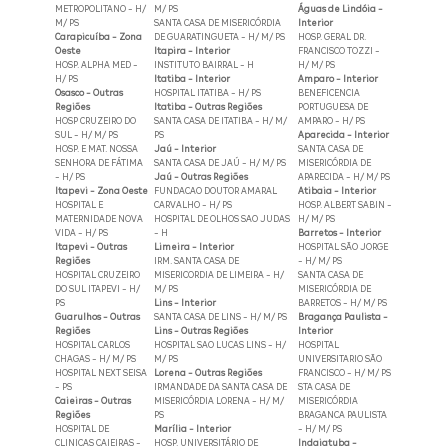
METROPOLITANO - H/
M/ PS
Águas de Lindóia -
M/ PS
SANTA CASA DE MISERICÓRDIA
Interior
Carapicuíba - Zona
DE GUARATINGUETA - H/ M/ PS
HOSP. GERAL DR.
Oeste
Itapira - Interior
FRANCISCO TOZZI -
HOSP. ALPHA MED -
INSTITUTO BAIRRAL - H
H/ M/ PS
H/ PS
Itatiba - Interior
Amparo - Interior
Osasco - Outras
HOSPITAL ITATIBA - H/ PS
BENEFICENCIA
Regiões
Itatiba - Outras Regiões
PORTUGUESA DE
HOSP CRUZEIRO DO
SANTA CASA DE ITATIBA - H/ M/
AMPARO - H/ PS
SUL - H/ M/ PS
PS
Aparecida - Interior
HOSP. E MAT. NOSSA
Jaú - Interior
SANTA CASA DE
SENHORA DE FÁTIMA
SANTA CASA DE JAÚ - H/ M/ PS
MISERICÓRDIA DE
- H/ PS
Jaú - Outras Regiões
APARECIDA - H/ M/ PS
Itapevi - Zona Oeste
FUNDACAO DOUTOR AMARAL
Atibaia - Interior
HOSPITAL E
CARVALHO - H/ PS
HOSP. ALBERT SABIN -
MATERNIDADE NOVA
HOSPITAL DE OLHOS SAO JUDAS
H/ M/ PS
VIDA - H/ PS
- H
Barretos - Interior
Itapevi - Outras
Limeira - Interior
HOSPITAL SÃO JORGE
Regiões
IRM. SANTA CASA DE
- H/ M/ PS
HOSPITAL CRUZEIRO
MISERICORDIA DE LIMEIRA - H/
SANTA CASA DE
DO SUL ITAPEVI - H/
M/ PS
MISERICÓRDIA DE
PS
Lins - Interior
BARRETOS - H/ M/ PS
Guarulhos - Outras
SANTA CASA DE LINS - H/ M/ PS
Bragança Paulista -
Regiões
Lins - Outras Regiões
Interior
HOSPITAL CARLOS
HOSPITAL SAO LUCAS LINS - H/
HOSPITAL
CHAGAS - H/ M/ PS
M/ PS
UNIVERSITARIO SÃO
HOSPITAL NEXT SEISA
Lorena - Outras Regiões
FRANCISCO - H/ M/ PS
- PS
IRMANDADE DA SANTA CASA DE
STA CASA DE
Caieiras - Outras
MISERICÓRDIA LORENA - H/ M/
MISERICÓRDIA
Regiões
PS
BRAGANCA PAULISTA
HOSPITAL DE
Marília - Interior
- H/ M/ PS
CLINICAS CAIEIRAS -
HOSP. UNIVERSITÁRIO DE
Indaiatuba -